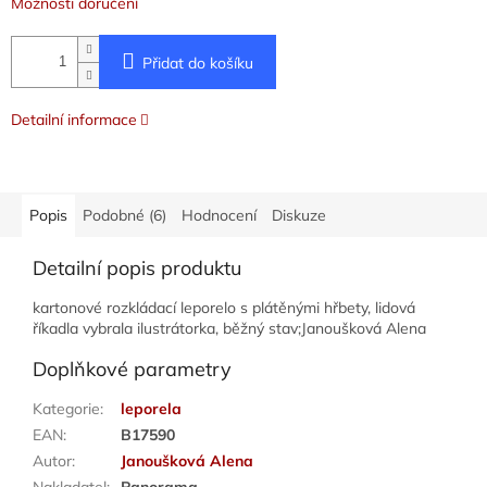
Možnosti doručení
Přidat do košíku
Detailní informace
Popis
Podobné (6)
Hodnocení
Diskuze
Detailní popis produktu
kartonové rozkládací leporelo s plátěnými hřbety, lidová
říkadla vybrala ilustrátorka, běžný stav;Janoušková Alena
Doplňkové parametry
Kategorie
:
leporela
EAN
:
B17590
Autor
:
Janoušková Alena
Nakladatel
:
Panorama