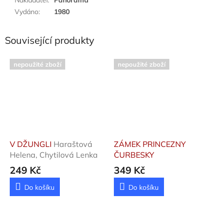
Vydáno
:
1980
Související produkty
nepoužité zboží
nepoužité zboží
V DŽUNGLI
Haraštová
ZÁMEK PRINCEZNY
Helena, Chytilová Lenka
ČURBESKY
249 Kč
349 Kč
Do košíku
Do košíku