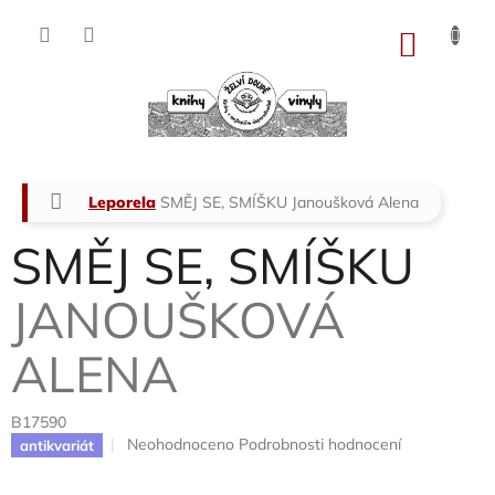
Přejít
na
NÁKU
obsah
KOŠÍK
Domů
Leporela
SMĚJ SE, SMÍŠKU
Janoušková Alena
SMĚJ SE, SMÍŠKU
JANOUŠKOVÁ
ALENA
B17590
Průměrné
Neohodnoceno
Podrobnosti hodnocení
antikvariát
hodnocení
produktu