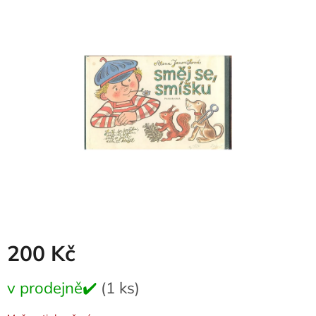
je
0,0
z
5
hvězdiček.
200 Kč
Měrná
v prodejně✔️
(1 ks)
cena: