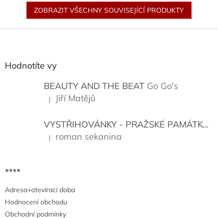
ZOBRAZIT VŠECHNY SOUVISEJÍCÍ PRODUKTY
Z
á
p
a
Hodnotíte vy
t
í
BEAUTY AND THE BEAT
Go Go's
Jiří Matějů
|
Hodnocení produktu je 5 z 5 hvězdiček.
VYSTŘIHOVÁNKY - PRAŽSKÉ PAMÁTKY
K
roman sekanina
|
Hodnocení produktu je 5 z 5 hvězdiček.
****
Adresa+otevírací doba
Hodnocení obchodu
Obchodní podmínky