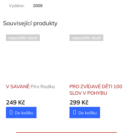
Vydáno
:
2009
Související produkty
nepoužité zboží
nepoužité zboží
V SAVANĚ
Píro Radka
PRO ZVÍDAVÉ DĚTI 100
SLOV V POHYBU
249 Kč
299 Kč
Do košíku
Do košíku