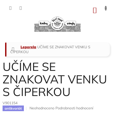
Přejít
na
NÁKU
obsah
KOŠÍK
Domů
Leporela
UČÍME SE ZNAKOVAT VENKU S
ČIPERKOU
UČÍME SE
ZNAKOVAT VENKU
S ČIPERKOU
V901154
Průměrné
Neohodnoceno
Podrobnosti hodnocení
antikvariát
hodnocení