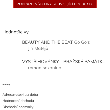
ZOBRAZIT VŠECHNY SOUVISEJÍCÍ PRODUKTY
Z
á
p
a
Hodnotíte vy
t
í
BEAUTY AND THE BEAT
Go Go's
Jiří Matějů
|
Hodnocení produktu je 5 z 5 hvězdiček.
VYSTŘIHOVÁNKY - PRAŽSKÉ PAMÁTKY
K
roman sekanina
|
Hodnocení produktu je 5 z 5 hvězdiček.
****
Adresa+otevírací doba
Hodnocení obchodu
Obchodní podmínky