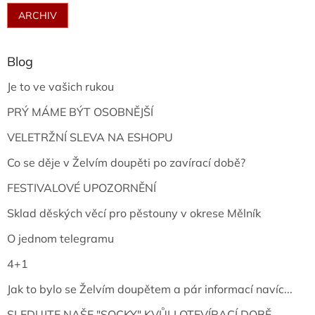
ARCHIV
Blog
Je to ve vašich rukou
PRÝ MÁME BÝT OSOBNĚJŠÍ
VELETRŽNÍ SLEVA NA ESHOPU
Co se děje v Želvím doupěti po zavírací době?
FESTIVALOVÉ UPOZORNĚNÍ
Sklad děských věcí pro pěstouny v okrese Mělník
O jednom telegramu
4+1
Jak to bylo se Želvím doupětem a pár informací navíc...
SLEDUJTE NAŠE "SOCKY" KVŮLI OTEVÍRACÍ DOBĚ