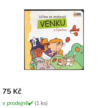
produktu
je
0,0
z
5
hvězdiček.
75 Kč
Měrná
v prodejně✔️
(1 ks)
cena: