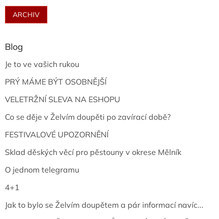
ARCHIV
Blog
Je to ve vašich rukou
PRÝ MÁME BÝT OSOBNĚJŠÍ
VELETRŽNÍ SLEVA NA ESHOPU
Co se děje v Želvím doupěti po zavírací době?
FESTIVALOVÉ UPOZORNĚNÍ
Sklad děských věcí pro pěstouny v okrese Mělník
O jednom telegramu
4+1
Jak to bylo se Želvím doupětem a pár informací navíc...