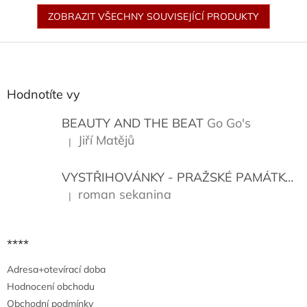
ZOBRAZIT VŠECHNY SOUVISEJÍCÍ PRODUKTY
Z
á
p
a
Hodnotíte vy
t
í
BEAUTY AND THE BEAT
Go Go's
Jiří Matějů
|
Hodnocení produktu je 5 z 5 hvězdiček.
VYSTŘIHOVÁNKY - PRAŽSKÉ PAMÁTKY
K
roman sekanina
|
Hodnocení produktu je 5 z 5 hvězdiček.
****
Adresa+otevírací doba
Hodnocení obchodu
Obchodní podmínky