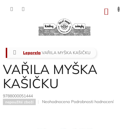
Přejít
na
NÁKU
obsah
KOŠÍK
Domů
Leporela
VAŘILA MYŠKA KAŠIČKU
VAŘILA MYŠKA
KAŠIČKU
9788000051444
Průměrné
Neohodnoceno
Podrobnosti hodnocení
nepoužité zboží
hodnocení
produktu
je
0,0
z