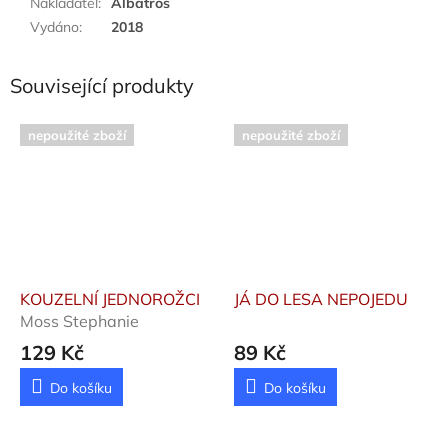
Nakladatel
:
Albatros
Vydáno
:
2018
Související produkty
nepoužité zboží
nepoužité zboží
KOUZELNÍ JEDNOROŽCI
JÁ DO LESA NEPOJEDU
Moss Stephanie
129 Kč
89 Kč
Do košíku
Do košíku