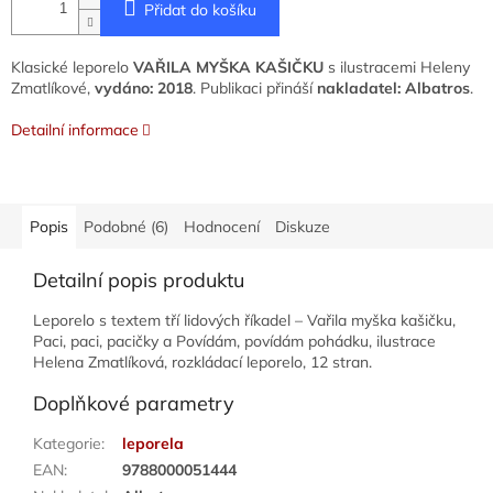
Přidat do košíku
Klasické leporelo
VAŘILA MYŠKA KAŠIČKU
s ilustracemi Heleny
Zmatlíkové,
vydáno: 2018
. Publikaci přináší
nakladatel: Albatros
.
Detailní informace
Popis
Podobné (6)
Hodnocení
Diskuze
Detailní popis produktu
Leporelo s textem tří lidových říkadel – Vařila myška kašičku,
Paci, paci, pacičky a Povídám, povídám pohádku, ilustrace
Helena Zmatlíková, rozkládací leporelo, 12 stran.
Doplňkové parametry
Kategorie
:
leporela
EAN
:
9788000051444