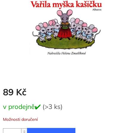
5
hvězdiček.
89 Kč
Měrná
v prodejně✔️
(>3 ks)
cena:
Možnosti doručení