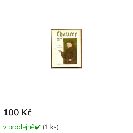
produktu
je
0,0
z
5
hvězdiček.
100 Kč
Měrná
v prodejně✔️
(1 ks)
cena: