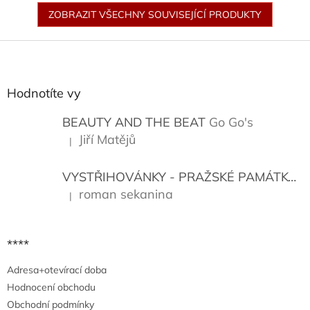
ZOBRAZIT VŠECHNY SOUVISEJÍCÍ PRODUKTY
Z
á
p
a
Hodnotíte vy
t
í
BEAUTY AND THE BEAT
Go Go's
Jiří Matějů
|
Hodnocení produktu je 5 z 5 hvězdiček.
VYSTŘIHOVÁNKY - PRAŽSKÉ PAMÁTKY
K
roman sekanina
|
Hodnocení produktu je 5 z 5 hvězdiček.
****
Adresa+otevírací doba
Hodnocení obchodu
Obchodní podmínky