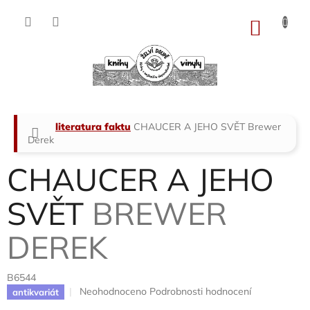
Přejít
na
NÁKU
obsah
KOŠÍK
Domů
literatura faktu
CHAUCER A JEHO SVĚT
Brewer
Derek
CHAUCER A JEHO
SVĚT
BREWER
DEREK
B6544
Průměrné
Neohodnoceno
Podrobnosti hodnocení
antikvariát
hodnocení