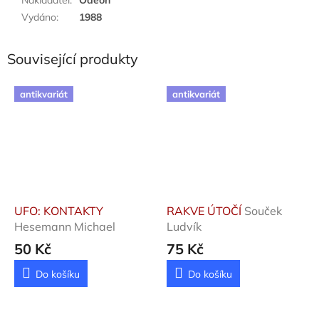
Vydáno
:
1988
Související produkty
antikvariát
antikvariát
UFO: KONTAKTY
RAKVE ÚTOČÍ
Souček
Hesemann Michael
Ludvík
50 Kč
75 Kč
Do košíku
Do košíku