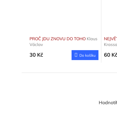
PROČ JDU ZNOVU DO TOHO
Klaus
NEJVĚ
Václav
Krassa
30 Kč
60 K
Do košíku
Z
á
p
a
t
Hodnotí
í