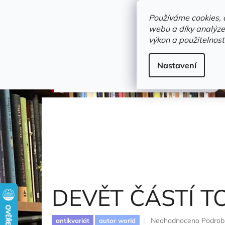
Přejít
objednavka@zelvi-doupe.cz
na
Používáme cookies, 
obsah
webu a díky analýze
Domů
výkon a použitelnost
Adresa+otevírací doba
Novinky
Trvalky a b
literatura faktu
Nastavení
DEVĚT ČÁSTÍ TOUHY
Brooks Geraldine
DEVĚT ČÁSTÍ 
Průměrné
Neohodnoceno
Podrob
antikvariát
autor world