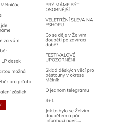
 Mělničáci
PRÝ MÁME BÝT
OSOBNĚJŠÍ
e
osef
VELETRŽNÍ SLEVA NA
ESHOPU
jde,
náme
Co se děje v Želvím
doupěti po zavírací
e za vámi
době?
běr
FESTIVALOVÉ
UPOZORNĚNÍ
o LP desek
Sklad děských věcí pro
artou možná
pěstouny v okrese
Mělník
ýběr pro prťata
O jednom telegramu
alení zásilek
4+1
V
Jak to bylo se Želvím
doupětem a pár
informací navíc...