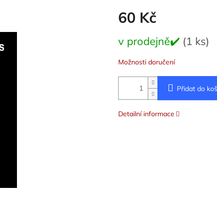
60 Kč
Měrná
v prodejně✔️
(1 ks)
cena:
Možnosti doručení
Přidat do koš
Detailní informace