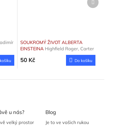
produkt
ladimír
SOUKROMÝ ŽIVOT ALBERTA
EINSTEINA
Highfield Roger, Carter
Paul
50 Kč
košíku
Do košíku
ávě u nás?
Blog
vě velký prostor
Je to ve vašich rukou