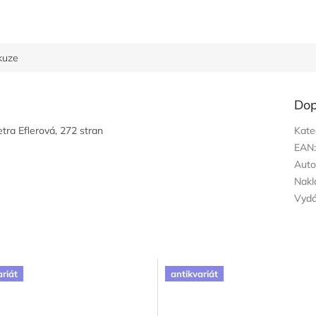
kuze
Dop
tra Eflerová, 272 stran
Kate
EAN
Auto
Nakl
Vyd
ariát
antikvariát