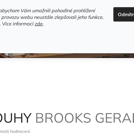
ADRESA+OTEVÍRACÍ DOBA
HODNOCENÍ OBCHODU
OBC
abychom Vám umožnili pohodlné prohlížení
Odmít
HLEDAT
 provozu webu neustále zlepšovali jeho funkce,
.
Více informací
zde
.
estsellery
Gramodesky
Detektivky
Knihy o Mělníku a 
TOUHY
BROOKS GERA
nosti hodnocení