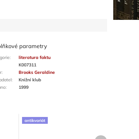
lňkové parametry
gorie
:
literatura faktu
:
K007311
r
:
Brooks Geraldine
adatel
:
Knižní klub
áno
:
1999
antikvariát
Další