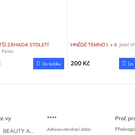
TŠÍ ZÁHADA STOLETÍ
HNĚDÉ TEMNO I. + II.
Jetel V
 Peter
č
200 Kč
Do košíku
Do 
te vy
****
Proč pr
Překvapi
Adresa+otevírací doba
BEAUTY AND THE BEAT
Go Go's