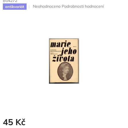
B04272
Průměrné
Neohodnoceno
Podrobnosti hodnocení
antikvariát
hodnocení
produktu
je
0,0
z
5
hvězdiček.
45 Kč