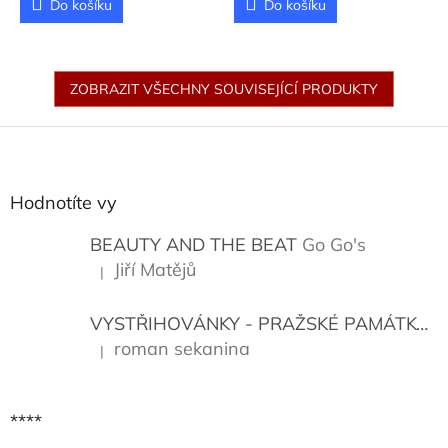
Do košíku
Do košíku
ZOBRAZIT VŠECHNY SOUVISEJÍCÍ PRODUKTY
Z
á
p
a
Hodnotíte vy
t
í
BEAUTY AND THE BEAT
Go Go's
Jiří Matějů
|
Hodnocení produktu je 5 z 5 hvězdiček.
VYSTŘIHOVÁNKY - PRAŽSKÉ PAMÁTKY
K
roman sekanina
|
Hodnocení produktu je 5 z 5 hvězdiček.
****