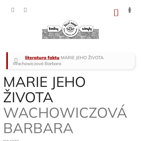
Přejít
na
NÁKU
obsah
KOŠÍK
Domů
literatura faktu
MARIE JEHO ŽIVOTA
Wachowiczová Barbara
MARIE JEHO
ŽIVOTA
WACHOWICZOVÁ
BARBARA