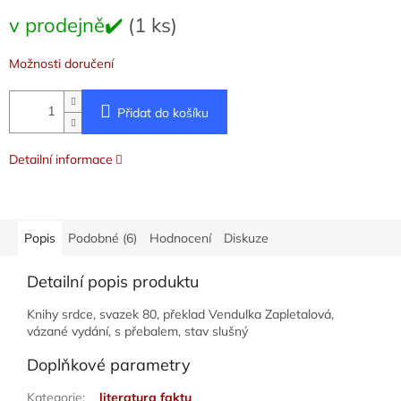
Měrná
v prodejně✔️
(1 ks)
cena:
Možnosti doručení
Přidat do košíku
Detailní informace
Popis
Podobné (6)
Hodnocení
Diskuze
Detailní popis produktu
Knihy srdce, svazek 80, překlad Vendulka Zapletalová,
vázané vydání, s přebalem, stav slušný
Doplňkové parametry
Kategorie
:
literatura faktu