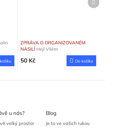
produkt
olin
ZPRÁVA O ORGANIZOVANÉM
NÁSILÍ
Hejl Vilém
50 Kč
košíku
Do košíku
ávě u nás?
Blog
vě velký prostor
Je to ve vašich rukou