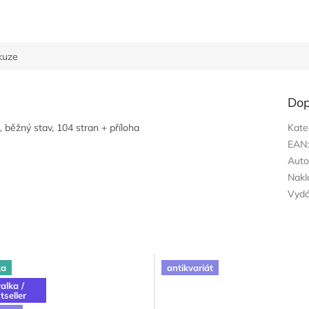
kuze
Dop
k, běžný stav, 104 stran + příloha
Kate
EAN
Auto
Nakl
Vyd
ka
antikvariát
alka /
tseller