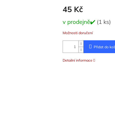
45 Kč
Měrná
v prodejně✔️
(1 ks)
cena:
Možnosti doručení
Přidat do koš
Detailní informace