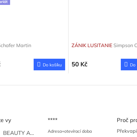
ariát
chafer Martin
ZÁNIK LUSITANIE
Simpson C
č
50 Kč
Do košíku
Do 
te vy
****
Proč pr
Překvapi
Adresa+otevírací doba
BEAUTY AND THE BEAT
Go Go's