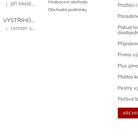
Hodnocení obchodu
Jiří Matějů
|
Pražáci i
Hodnocení produktu je 5 z 5 hvězdiček.
Obchodní podmínky
Poradím
VYSTŘIHOVÁNKY - PRAŽSKÉ PAMÁTKY
Kropáček J
Pokud to 
roman sekanina
|
Hodnocení produktu je 5 z 5 hvězdiček.
doobjed
Přijedem
Prima vý
Plus pln
Platba k
Pestrý v
Pečlivé b
ARCHI