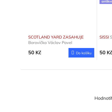
antikv
SCOTLAND YARD ZASAHUJE
SISSI
S
Borovička Václav Pavel
50 Kč
50 K
Do košíku
Z
á
p
a
t
Hodnotí
í