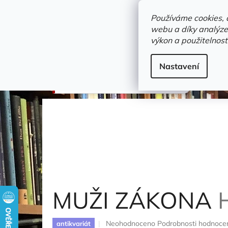
Přejít
objednavka@zelvi-doupe.cz
na
Používáme cookies, 
obsah
webu a díky analýze
Domů
výkon a použitelnost
Adresa+otevírací doba
Novinky
Trvalky a b
literatura faktu
Nastavení
MUŽI ZÁKONA
Hvížďala Karel
MUŽI ZÁKONA
Průměrné
Neohodnoceno
Podrobnosti hodnoce
antikvariát