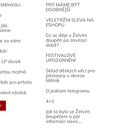
 Mělničáci
PRÝ MÁME BÝT
OSOBNĚJŠÍ
e
osef
VELETRŽNÍ SLEVA NA
ESHOPU
jde,
náme
Co se děje v Želvím
doupěti po zavírací
e za vámi
době?
běr
FESTIVALOVÉ
UPOZORNĚNÍ
o LP desek
Sklad děských věcí pro
artou možná
pěstouny v okrese
Mělník
ýběr pro prťata
O jednom telegramu
alení zásilek
4+1
V
Jak to bylo se Želvím
doupětem a pár
informací navíc...