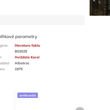
lňkové parametry
gorie
:
literatura faktu
:
B02029
r
:
Hvížďala Karel
adatel
:
Albatros
áno
:
1975
antikvariát
Další