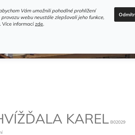
ADRESA+OTEVÍRACÍ DOBA
HODNOCENÍ OBCHODU
OBC
abychom Vám umožnili pohodlné prohlížení
Odmít
HLEDAT
 provozu webu neustále zlepšovali jeho funkce,
.
Více informací
zde
.
estsellery
Gramodesky
Detektivky
Knihy o Mělníku a 
HVÍŽĎALA KAREL
B02029
ní