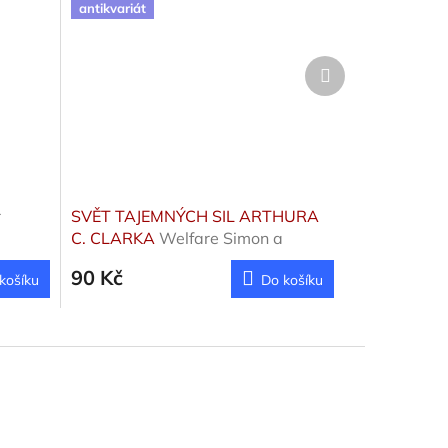
antikvariát
Další
produkt
r
SVĚT TAJEMNÝCH SIL ARTHURA
C. CLARKA
Welfare Simon a
Fairley John
90 Kč
košíku
Do košíku