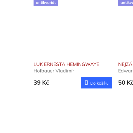
antikvariát
antikv
LUK ERNESTA HEMINGWAYE
NEJZÁ
Hofbauer Vladimír
Edwar
39 Kč
50 K
Do košíku
Z
á
p
a
t