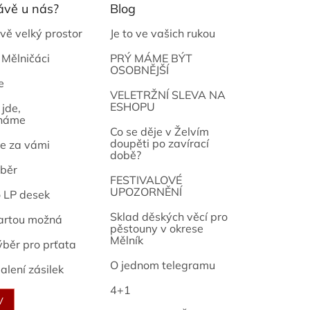
ávě u nás?
Blog
vě velký prostor
Je to ve vašich rukou
 Mělničáci
PRÝ MÁME BÝT
OSOBNĚJŠÍ
e
osef
VELETRŽNÍ SLEVA NA
ESHOPU
jde,
náme
Co se děje v Želvím
doupěti po zavírací
e za vámi
době?
běr
FESTIVALOVÉ
UPOZORNĚNÍ
o LP desek
Sklad děských věcí pro
artou možná
pěstouny v okrese
Mělník
ýběr pro prťata
O jednom telegramu
alení zásilek
4+1
V