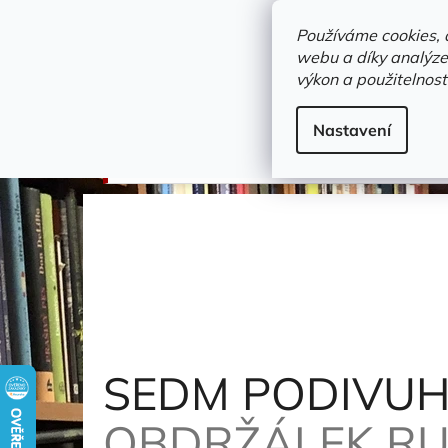
Přejít
objednavka@zelvi-doupe.cz
na
Používáme cookies, 
obsah
webu a díky analýze
Domů
výkon a použitelnost
Adresa+otevírací doba
Novinky
Trvalky a b
literatura faktu
Nastavení
SEDM PODIVUHODNÝCH DNŮ PETRA KRÁLE
SEDM PODIVUH
OBDRŽÁLEK R