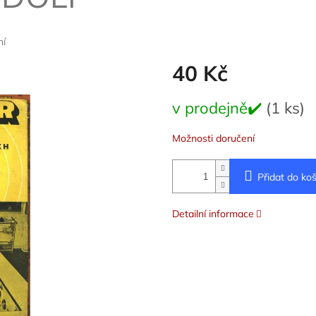
ní
40 Kč
Měrná
v prodejně✔️
(1 ks)
cena:
Možnosti doručení
Přidat do koš
Detailní informace