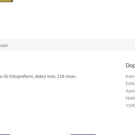
kuze
Dop
 čb fotografiemi, dobrý stav, 118 stran.
Kate
EAN
Auto
Nakl
Vyd