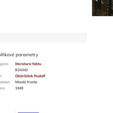
lňkové parametry
gorie
:
literatura faktu
:
B24342
r
:
Obdržálek Rudolf
adatel
:
Mladá fronta
áno
:
1949