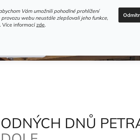
ADRESA+OTEVÍRACÍ DOBA
HODNOCENÍ OBCHODU
OBC
abychom Vám umožnili pohodlné prohlížení
Odmít
HLEDAT
 provozu webu neustále zlepšovali jeho funkce,
.
Více informací
zde
.
estsellery
Gramodesky
Detektivky
Knihy o Mělníku a 
Obdržálek Rudolf
ODNÝCH DNŮ PETR
UDOLF