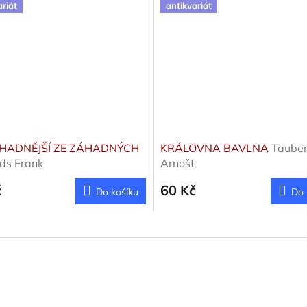
ariát
antikvariát
HADNĚJŠÍ ZE ZÁHADNÝCH
KRÁLOVNA BAVLNA
Taube
ds Frank
Arnošt
č
60 Kč
Do košíku
Do 