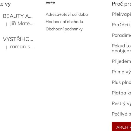
te vy
****
Proč pr
Překvapi
Adresa+otevírací doba
BEAUTY AND THE BEAT
Go Go's
Hodnocení obchodu
Jiří Matějů
|
Pražáci i
Hodnocení produktu je 5 z 5 hvězdiček.
Obchodní podmínky
Poradím
VYSTŘIHOVÁNKY - PRAŽSKÉ PAMÁTKY
Kropáček J
Pokud to 
roman sekanina
|
Hodnocení produktu je 5 z 5 hvězdiček.
doobjed
Přijedem
Prima vý
Plus pln
Platba k
Pestrý v
Pečlivé b
ARCHI