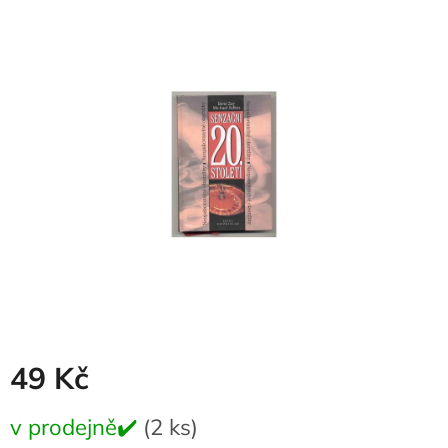
produktu
je
0,0
z
5
hvězdiček.
49 Kč
Měrná
v prodejně✔️
(2 ks)
cena: