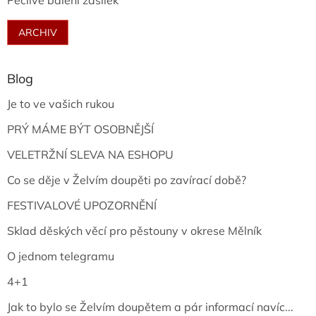
Pečlivé balení zásilek
ARCHIV
Blog
Je to ve vašich rukou
PRÝ MÁME BÝT OSOBNĚJŠÍ
VELETRŽNÍ SLEVA NA ESHOPU
Co se děje v Želvím doupěti po zavírací době?
FESTIVALOVÉ UPOZORNĚNÍ
Sklad děských věcí pro pěstouny v okrese Mělník
O jednom telegramu
4+1
Jak to bylo se Želvím doupětem a pár informací navíc...