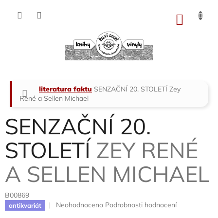
Přejít
na
NÁKU
obsah
KOŠÍK
Domů
literatura faktu
SENZAČNÍ 20. STOLETÍ
Zey
René a Sellen Michael
SENZAČNÍ 20.
STOLETÍ
ZEY RENÉ
A SELLEN MICHAEL
B00869
Průměrné
Neohodnoceno
Podrobnosti hodnocení
antikvariát
hodnocení