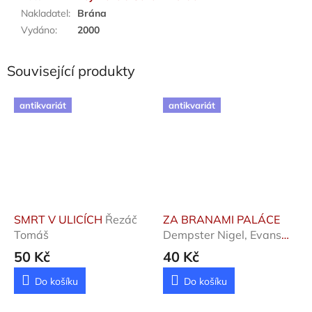
Nakladatel
:
Brána
Vydáno
:
2000
Související produkty
antikvariát
antikvariát
SMRT V ULICÍCH
Řezáč
ZA BRANAMI PALÁCE
Tomáš
Dempster Nigel, Evans
Peter
50 Kč
40 Kč
Do košíku
Do košíku