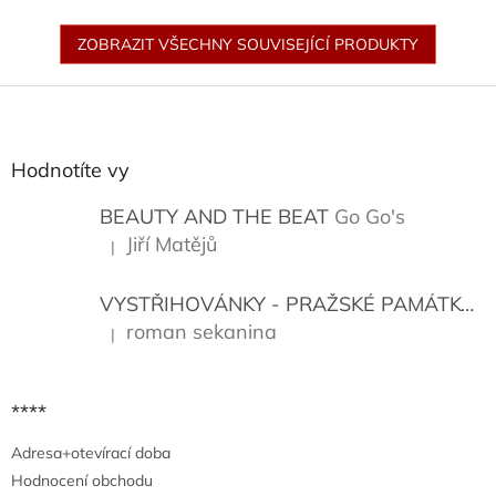
ZOBRAZIT VŠECHNY SOUVISEJÍCÍ PRODUKTY
Z
á
p
a
Hodnotíte vy
t
í
BEAUTY AND THE BEAT
Go Go's
Jiří Matějů
|
Hodnocení produktu je 5 z 5 hvězdiček.
VYSTŘIHOVÁNKY - PRAŽSKÉ PAMÁTKY
K
roman sekanina
|
Hodnocení produktu je 5 z 5 hvězdiček.
****
Adresa+otevírací doba
Hodnocení obchodu