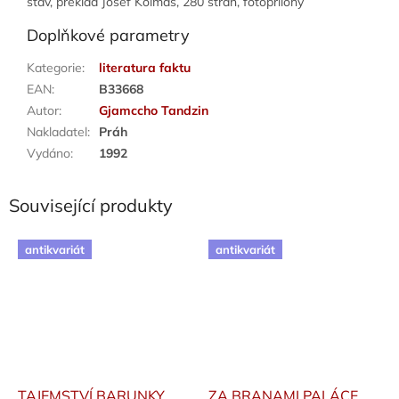
stav, překlad Josef Kolmaš, 280 stran, fotopřílohy
Doplňkové parametry
Kategorie
:
literatura faktu
EAN
:
B33668
Autor
:
Gjamccho Tandzin
Nakladatel
:
Práh
Vydáno
:
1992
Související produkty
antikvariát
antikvariát
TAJEMSTVÍ BARUNKY
ZA BRANAMI PALÁCE