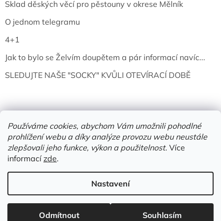
Sklad děských věcí pro pěstouny v okrese Mělník
O jednom telegramu
4+1
Jak to bylo se Želvím doupětem a pár informací navíc...
SLEDUJTE NAŠE "SOCKY" KVŮLI OTEVÍRACÍ DOBĚ
Používáme cookies, abychom Vám umožnili pohodlné
prohlížení webu a díky analýze provozu webu neustále
zlepšovali jeho funkce, výkon a použitelnost.
Více
informací
zde
.
Vytvořil Shoptet
Nastavení
Copyright 2026
Želví doupě | knihy & vinyly | Mělník
. Všechna
Odmítnout
Souhlasím
práva vyhrazena.
Upravit nastavení cookies