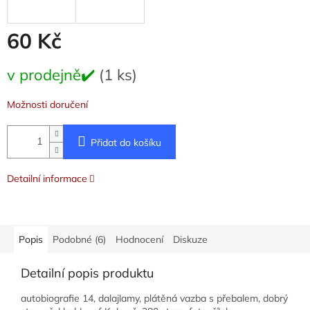
60 Kč
Měrná
v prodejně✔️
(1 ks)
cena:
Možnosti doručení
Přidat do košíku
Detailní informace
Popis
Podobné (6)
Hodnocení
Diskuze
Detailní popis produktu
autobiografie 14, dalajlamy, plátěná vazba s přebalem, dobrý