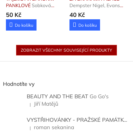
PANKLOVÉ
Sobková
Dempster Nigel, Evans
Helena
Peter
50 Kč
40 Kč
Do košíku
Do košíku
ZOBRAZIT VŠECHNY SOUVISEJÍCÍ PRODUKTY
Z
á
p
a
Hodnotíte vy
t
í
BEAUTY AND THE BEAT
Go Go's
Jiří Matějů
|
Hodnocení produktu je 5 z 5 hvězdiček.
VYSTŘIHOVÁNKY - PRAŽSKÉ PAMÁTKY
K
roman sekanina
|
Hodnocení produktu je 5 z 5 hvězdiček.