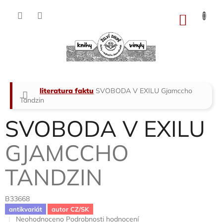
Přejít
na
NÁKU
obsah
KOŠÍK
Domů
literatura faktu
SVOBODA V EXILU
Gjamccho
Tandzin
SVOBODA V EXILU
GJAMCCHO
TANDZIN
B33668
antikvariát
autor CZ/SK
Průměrné
Neohodnoceno
Podrobnosti hodnocení