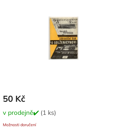
je
0,0
z
5
hvězdiček.
50 Kč
Měrná
v prodejně✔️
(1 ks)
cena:
Možnosti doručení