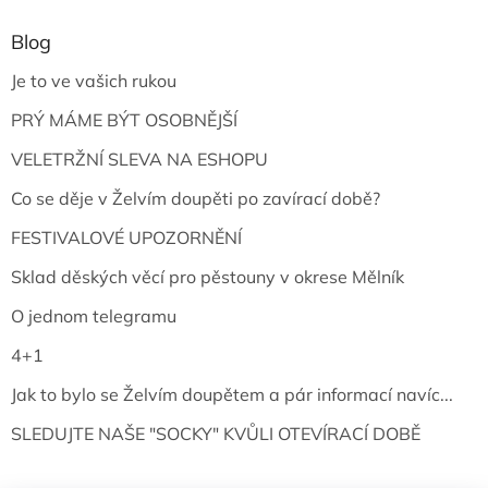
Blog
Je to ve vašich rukou
PRÝ MÁME BÝT OSOBNĚJŠÍ
VELETRŽNÍ SLEVA NA ESHOPU
Co se děje v Želvím doupěti po zavírací době?
FESTIVALOVÉ UPOZORNĚNÍ
Sklad děských věcí pro pěstouny v okrese Mělník
O jednom telegramu
4+1
Jak to bylo se Želvím doupětem a pár informací navíc...
SLEDUJTE NAŠE "SOCKY" KVŮLI OTEVÍRACÍ DOBĚ