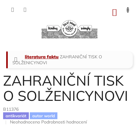
Přejít
na
NÁKU
obsah
KOŠÍK
Domů
literatura faktu
ZAHRANIČNÍ TISK O
SOLŽENICYNOVI
ZAHRANIČNÍ TISK
O SOLŽENICYNOVI
B11376
antikvariát
autor world
Průměrné
Neohodnoceno
Podrobnosti hodnocení
hodnocení
produktu