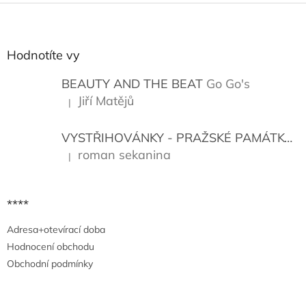
Z
á
p
a
Hodnotíte vy
t
í
BEAUTY AND THE BEAT
Go Go's
Jiří Matějů
|
Hodnocení produktu je 5 z 5 hvězdiček.
VYSTŘIHOVÁNKY - PRAŽSKÉ PAMÁTKY
K
roman sekanina
|
Hodnocení produktu je 5 z 5 hvězdiček.
****
Adresa+otevírací doba
Hodnocení obchodu
Obchodní podmínky