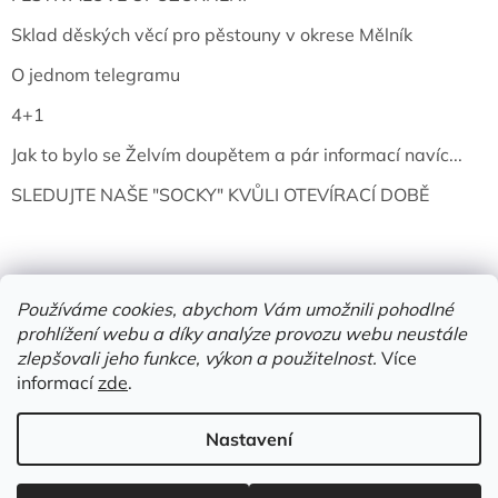
Sklad děských věcí pro pěstouny v okrese Mělník
O jednom telegramu
4+1
Jak to bylo se Želvím doupětem a pár informací navíc...
SLEDUJTE NAŠE "SOCKY" KVŮLI OTEVÍRACÍ DOBĚ
Používáme cookies, abychom Vám umožnili pohodlné
prohlížení webu a díky analýze provozu webu neustále
zlepšovali jeho funkce, výkon a použitelnost.
Více
informací
zde
.
Vytvořil Shoptet
Nastavení
Copyright 2026
Želví doupě | knihy & vinyly | Mělník
. Všechna