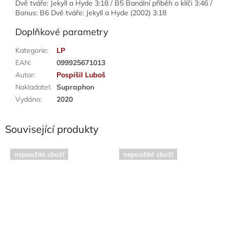
Dvě tváře: Jekyll a Hyde 3:18 / B5 Banální přiběh o klíči 3:46 /
Bonus: B6 Dvě tváře: Jekyll a Hyde (2002) 3:18
Doplňkové parametry
Kategorie
:
LP
EAN
:
099925671013
Autor
:
Pospíšil Luboš
Nakladatel
:
Supraphon
Vydáno
:
2020
Související produkty
nepoužité zboží
nepoužité zboží