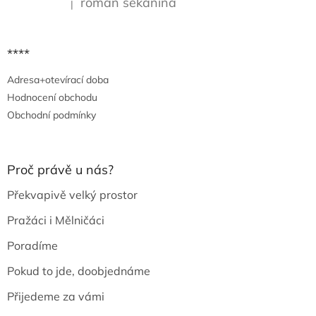
roman sekanina
|
Hodnocení produktu je 5 z 5 hvězdiček.
****
Adresa+otevírací doba
Hodnocení obchodu
Obchodní podmínky
Proč právě u nás?
Překvapivě velký prostor
Pražáci i Mělničáci
Poradíme
Pokud to jde, doobjednáme
Přijedeme za vámi