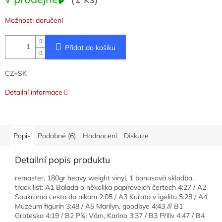
cena:
Možnosti doručení
Přidat do košíku
CZ+SK
Detailní informace
Popis
Podobné (6)
Hodnocení
Diskuze
Detailní popis produktu
remaster, 180gr heavy weight vinyl, 1 bonusová skladba,
track list: A1 Balada o několika papírovejch čertech 4:27 / A2
Soukromá cesta do nikam 2:05 / A3 Kuřata v igelitu 5:28 / A4
Muzeum figurín 3:48 / A5 Marilyn, goodbye 4:43 /// B1
Groteska 4:19 / B2 Píši Vám, Karino 3:37 / B3 Příliv 4:47 / B4