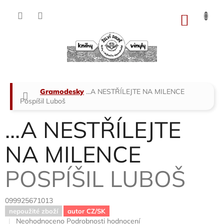
Přejít
na
NÁKU
obsah
KOŠÍK
Domů
Gramodesky
...A NESTŘÍLEJTE NA MILENCE
Pospíšil Luboš
...A NESTŘÍLEJTE
NA MILENCE
POSPÍŠIL LUBOŠ
099925671013
nepoužité zboží
autor CZ/SK
Průměrné
Neohodnoceno
Podrobnosti hodnocení