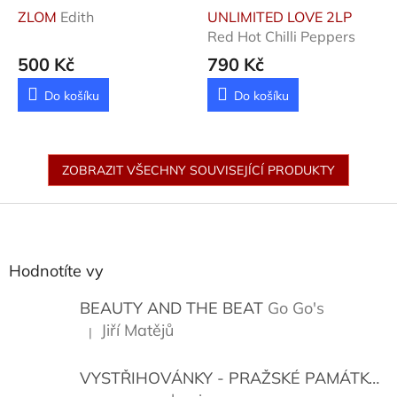
ZLOM
Edith
UNLIMITED LOVE 2LP
Red Hot Chilli Peppers
500 Kč
790 Kč
Do košíku
Do košíku
ZOBRAZIT VŠECHNY SOUVISEJÍCÍ PRODUKTY
Z
á
p
a
Hodnotíte vy
t
í
BEAUTY AND THE BEAT
Go Go's
Jiří Matějů
|
Hodnocení produktu je 5 z 5 hvězdiček.
VYSTŘIHOVÁNKY - PRAŽSKÉ PAMÁTKY
K