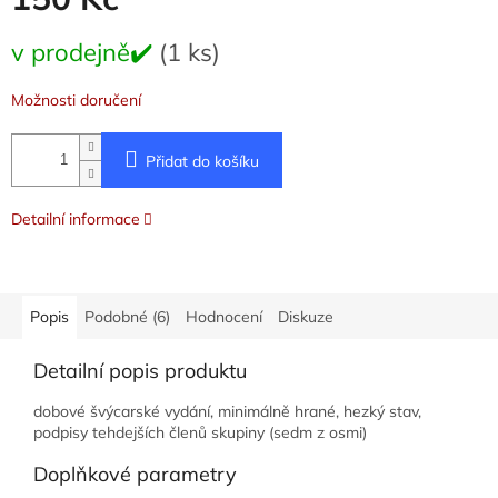
Měrná
v prodejně✔️
(1 ks)
cena:
Možnosti doručení
Přidat do košíku
Detailní informace
Popis
Podobné (6)
Hodnocení
Diskuze
Detailní popis produktu
dobové švýcarské vydání, minimálně hrané, hezký stav,
podpisy tehdejších členů skupiny (sedm z osmi)
Doplňkové parametry