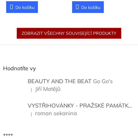
Do košíku
Do košíku
ZOBRAZIT VŠECHNY SOUVISEJÍCÍ PRODUKTY
Z
á
p
a
Hodnotíte vy
t
í
BEAUTY AND THE BEAT
Go Go's
Jiří Matějů
|
Hodnocení produktu je 5 z 5 hvězdiček.
VYSTŘIHOVÁNKY - PRAŽSKÉ PAMÁTKY
K
roman sekanina
|
Hodnocení produktu je 5 z 5 hvězdiček.
****