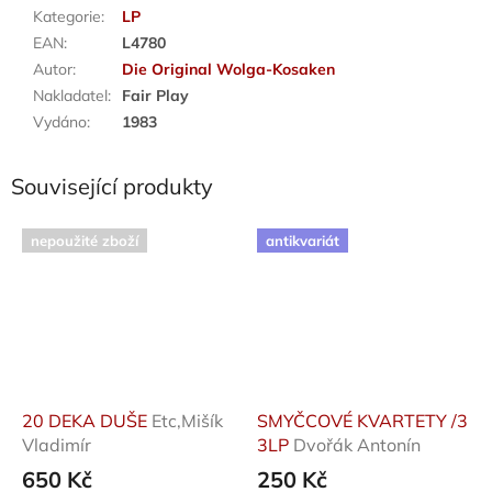
Kategorie
:
LP
EAN
:
L4780
Autor
:
Die Original Wolga-Kosaken
Nakladatel
:
Fair Play
Vydáno
:
1983
Související produkty
nepoužité zboží
antikvariát
20 DEKA DUŠE
Etc,Mišík
SMYČCOVÉ KVARTETY /3
Vladimír
3LP
Dvořák Antonín
650 Kč
250 Kč