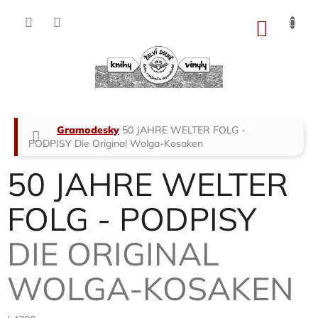
Přejít
na
NÁKU
obsah
KOŠÍK
Domů
Gramodesky
50 JAHRE WELTER FOLG -
PODPISY
Die Original Wolga-Kosaken
50 JAHRE WELTER
FOLG - PODPISY
DIE ORIGINAL
WOLGA-KOSAKEN