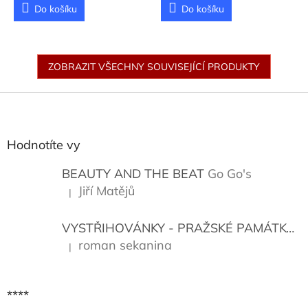
Do košíku
Do košíku
ZOBRAZIT VŠECHNY SOUVISEJÍCÍ PRODUKTY
Z
á
p
a
Hodnotíte vy
t
í
BEAUTY AND THE BEAT
Go Go's
Jiří Matějů
|
Hodnocení produktu je 5 z 5 hvězdiček.
VYSTŘIHOVÁNKY - PRAŽSKÉ PAMÁTKY
K
roman sekanina
|
Hodnocení produktu je 5 z 5 hvězdiček.
****