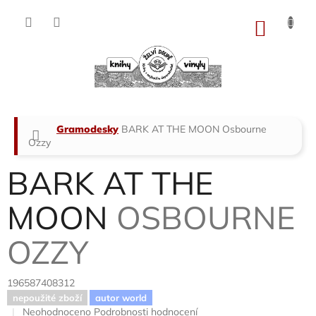
Přejít
na
NÁKU
obsah
KOŠÍK
Domů
Gramodesky
BARK AT THE MOON
Osbourne
Ozzy
BARK AT THE
MOON
OSBOURNE
OZZY
196587408312
nepoužité zboží
autor world
Průměrné
Neohodnoceno
Podrobnosti hodnocení