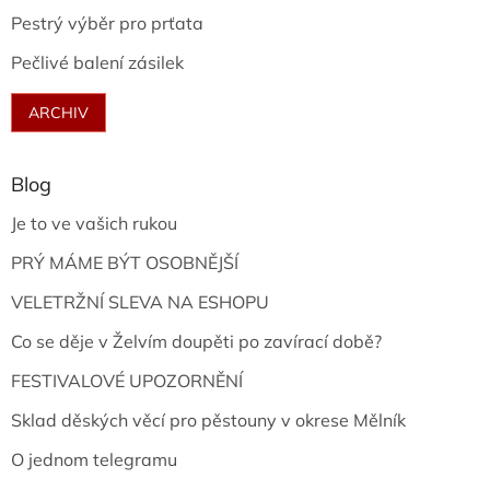
Pestrý výběr pro prťata
Pečlivé balení zásilek
ARCHIV
Blog
Je to ve vašich rukou
PRÝ MÁME BÝT OSOBNĚJŠÍ
VELETRŽNÍ SLEVA NA ESHOPU
Co se děje v Želvím doupěti po zavírací době?
FESTIVALOVÉ UPOZORNĚNÍ
Sklad děských věcí pro pěstouny v okrese Mělník
O jednom telegramu