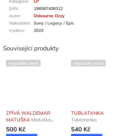
Kategorie
:
LP
EAN
:
196587408312
Autor
:
Osbourne Ozzy
Nakladatel
:
Sony / Legacy / Epic
Vydáno
:
2023
Související produkty
nepoužité zboží
nepoužité zboží
ZPÍVÁ WALDEMAR
TUBLATANKA
MATUŠKA
Matuška
Tublatanka
Waldemar
500 Kč
540 Kč