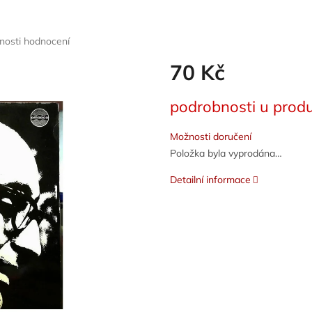
nosti hodnocení
70 Kč
Měrná
podrobnosti u produ
cena:
Možnosti doručení
Položka byla vyprodána…
Detailní informace