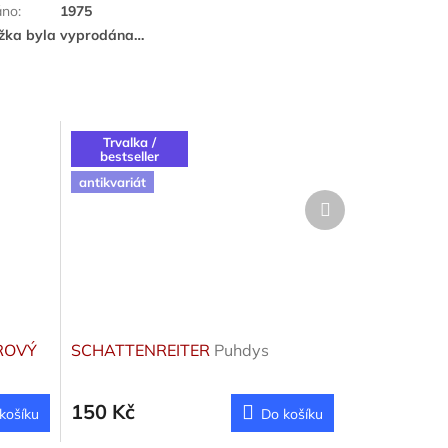
áno
:
1975
žka byla vyprodána…
Trvalka /
bestseller
antikvariát
Další
produkt
ROVÝ
SCHATTENREITER
Puhdys
150 Kč
košíku
Do košíku