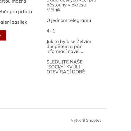
artou možná
pěstouny v okrese
Mělník
ýběr pro prťata
O jednom telegramu
alení zásilek
4+1
V
Jak to bylo se Želvím
doupětem a pár
informací navíc...
SLEDUJTE NAŠE
"SOCKY" KVŮLI
OTEVÍRACÍ DOBĚ
Vytvořil Shoptet