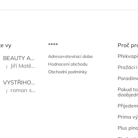
te vy
****
Proč pr
Překvapi
Adresa+otevírací doba
BEAUTY AND THE BEAT
Go Go's
Hodnocení obchodu
Jiří Matějů
|
Pražáci i
Hodnocení produktu je 5 z 5 hvězdiček.
Obchodní podmínky
Poradím
VYSTŘIHOVÁNKY - PRAŽSKÉ PAMÁTKY
Kropáček J
Pokud to 
roman sekanina
|
Hodnocení produktu je 5 z 5 hvězdiček.
doobjed
Přijedem
Prima vý
Plus pln