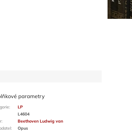
lňkové parametry
gorie
:
LP
:
L4604
r
:
Beethoven Ludwig van
adatel
:
Opus