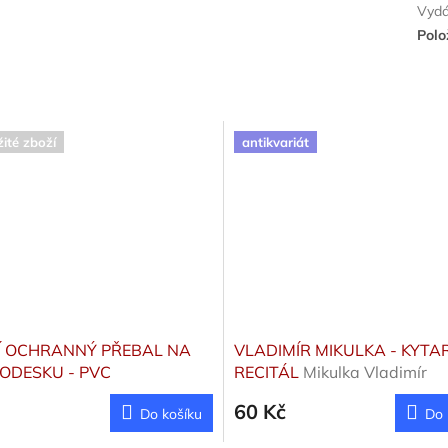
Vyd
Polo
ité zboží
antikvariát
Í OCHRANNÝ PŘEBAL NA
VLADIMÍR MIKULKA - KYTA
DESKU - PVC
RECITÁL
Mikulka Vladimír
60 Kč
Do košíku
Do 