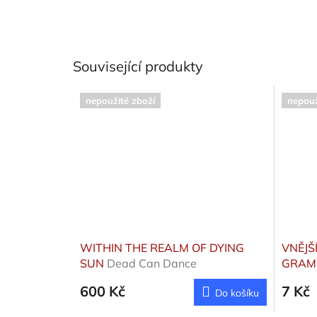
Související produkty
nepoužité zboží
nepouž
WITHIN THE REALM OF DYING
VNĚJŠ
SUN
Dead Can Dance
GRAMO
600 Kč
7 Kč
Do košíku