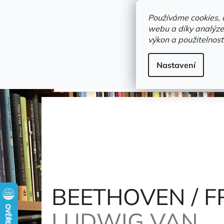
Přejít
objednavka@zelvi-doupe.cz
na
Používáme cookies, 
obsah
webu a díky analýze
Domů
výkon a použitelnost
Adresa+otevírací doba
Novinky
Trvalky a b
Gramodesky
Nastavení
BEETHOVEN / FRIEDRICH GULDA 2
Beethove
BEETHOVEN / F
LUDWIG VAN