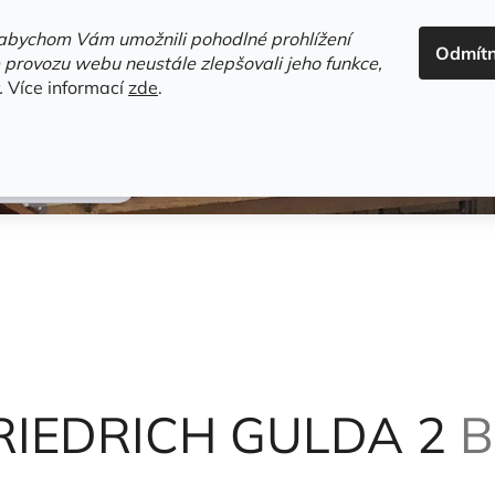
ADRESA+OTEVÍRACÍ DOBA
HODNOCENÍ OBCHODU
OBC
abychom Vám umožnili pohodlné prohlížení
Odmít
HLEDAT
 provozu webu neustále zlepšovali jeho funkce,
.
Více informací
zde
.
estsellery
Gramodesky
Detektivky
Knihy o Mělníku a 
n Ludwig van
RIEDRICH GULDA 2
B