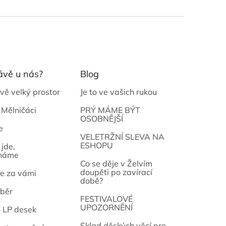
ávě u nás?
Blog
vě velký prostor
Je to ve vašich rukou
 Mělničáci
PRÝ MÁME BÝT
OSOBNĚJŠÍ
e
osef
VELETRŽNÍ SLEVA NA
ESHOPU
jde,
náme
Co se děje v Želvím
doupěti po zavírací
e za vámi
době?
běr
FESTIVALOVÉ
UPOZORNĚNÍ
o LP desek
Sklad děských věcí pro