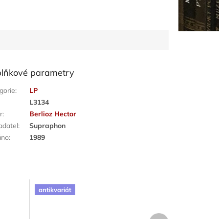
lňkové parametry
gorie
:
LP
:
L3134
r
:
Berlioz Hector
adatel
:
Supraphon
áno
:
1989
antikvariát
Další