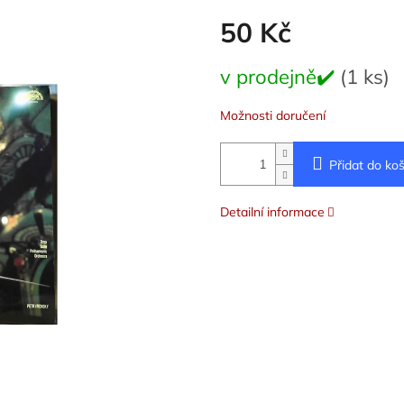
50 Kč
Měrná
v prodejně✔️
(1 ks)
cena:
Možnosti doručení
Přidat do koš
Detailní informace