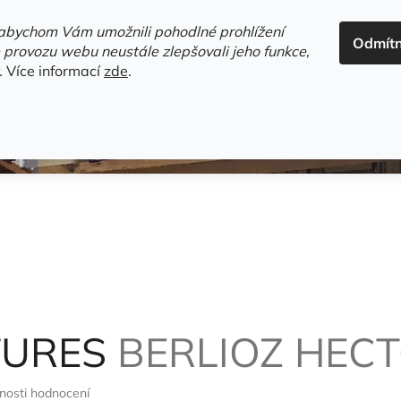
ADRESA+OTEVÍRACÍ DOBA
HODNOCENÍ OBCHODU
OBC
abychom Vám umožnili pohodlné prohlížení
Odmít
HLEDAT
 provozu webu neustále zlepšovali jeho funkce,
.
Více informací
zde
.
estsellery
Gramodesky
Detektivky
Knihy o Mělníku a 
TURES
BERLIOZ HEC
nosti hodnocení