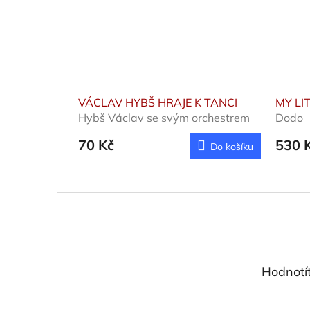
VÁCLAV HYBŠ HRAJE K TANCI
MY LI
Hybš Václav se svým orchestrem
Dodo
70 Kč
530 
Do košíku
Z
á
p
a
t
Hodnotí
í