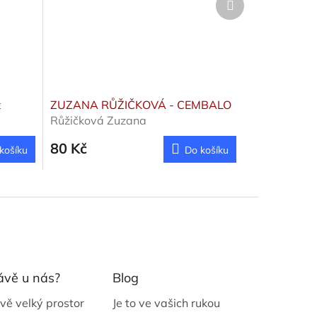
produkt
t
ZUZANA RŮŽIČKOVÁ - CEMBALO
Růžičková Zuzana
80 Kč
košíku
Do košíku
ávě u nás?
Blog
vě velký prostor
Je to ve vašich rukou