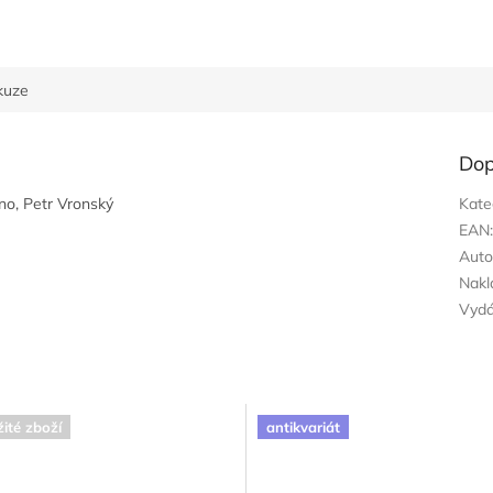
kuze
Dop
rno, Petr Vronský
Kate
EAN
Auto
Nakl
Vyd
ité zboží
antikvariát