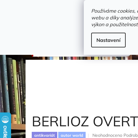
Přejít
objednavka@zelvi-doupe.cz
na
Používáme cookies, 
obsah
webu a díky analýze
Domů
výkon a použitelnost
Adresa+otevírací doba
Novinky
Trvalky a b
Gramodesky
Nastavení
BERLIOZ OVERTURES
Berlioz Hector
BERLIOZ OVER
Průměrné
Neohodnoceno
Podrob
antikvariát
autor world