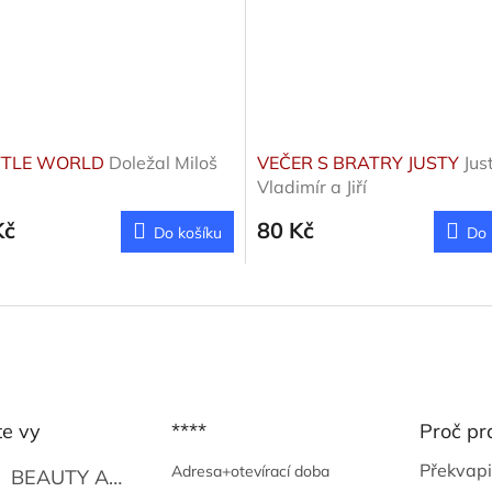
TTLE WORLD
Doležal Miloš
VEČER S BRATRY JUSTY
Jus
Vladimír a Jiří
Kč
80 Kč
Do košíku
Do 
te vy
****
Proč pr
Překvapi
Adresa+otevírací doba
BEAUTY AND THE BEAT
Go Go's