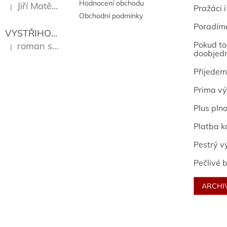
Hodnocení obchodu
Jiří Matějů
|
Pražáci i
Hodnocení produktu je 5 z 5 hvězdiček.
Obchodní podmínky
Poradím
VYSTŘIHOVÁNKY - PRAŽSKÉ PAMÁTKY
Kropáček J
Pokud to 
roman sekanina
|
Hodnocení produktu je 5 z 5 hvězdiček.
doobjed
Přijedem
Prima vý
Plus pln
Platba k
Pestrý v
Pečlivé b
ARCHI