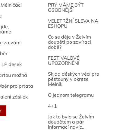
 Mělničáci
PRÝ MÁME BÝT
OSOBNĚJŠÍ
e
osef
VELETRŽNÍ SLEVA NA
ESHOPU
jde,
náme
Co se děje v Želvím
doupěti po zavírací
e za vámi
době?
běr
FESTIVALOVÉ
UPOZORNĚNÍ
o LP desek
Sklad děských věcí pro
artou možná
pěstouny v okrese
Mělník
ýběr pro prťata
O jednom telegramu
alení zásilek
4+1
V
Jak to bylo se Želvím
doupětem a pár
informací navíc...