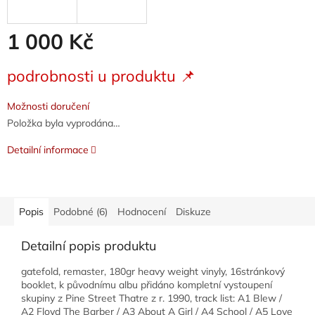
M
A
1 000 Kč
Měrná
podrobnosti u produktu 📌
cena:
Možnosti doručení
Položka byla vyprodána…
Detailní informace
Popis
Podobné (6)
Hodnocení
Diskuze
Detailní popis produktu
gatefold, remaster, 180gr heavy weight vinyly, 16stránkový
booklet, k původnímu albu přidáno kompletní vystoupení
skupiny z Pine Street Thatre z r. 1990, track list: A1 Blew /
A2 Floyd The Barber / A3 About A Girl / A4 School / A5 Love