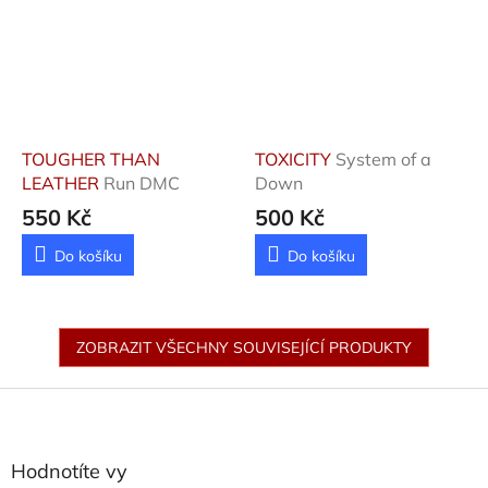
TOUGHER THAN
TOXICITY
System of a
LEATHER
Run DMC
Down
550 Kč
500 Kč
Do košíku
Do košíku
ZOBRAZIT VŠECHNY SOUVISEJÍCÍ PRODUKTY
Z
á
p
a
Hodnotíte vy