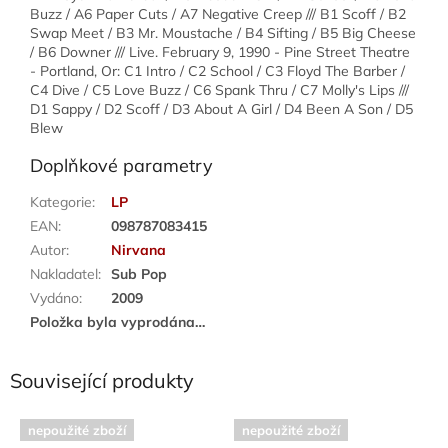
Buzz / A6 Paper Cuts / A7 Negative Creep /// B1 Scoff / B2
Swap Meet / B3 Mr. Moustache / B4 Sifting / B5 Big Cheese
/ B6 Downer /// Live. February 9, 1990 - Pine Street Theatre
- Portland, Or: C1 Intro / C2 School / C3 Floyd The Barber /
C4 Dive / C5 Love Buzz / C6 Spank Thru / C7 Molly's Lips ///
D1 Sappy / D2 Scoff / D3 About A Girl / D4 Been A Son / D5
Blew
Doplňkové parametry
Kategorie
:
LP
EAN
:
098787083415
Autor
:
Nirvana
Nakladatel
:
Sub Pop
Vydáno
:
2009
Položka byla vyprodána…
Související produkty
nepoužité zboží
nepoužité zboží