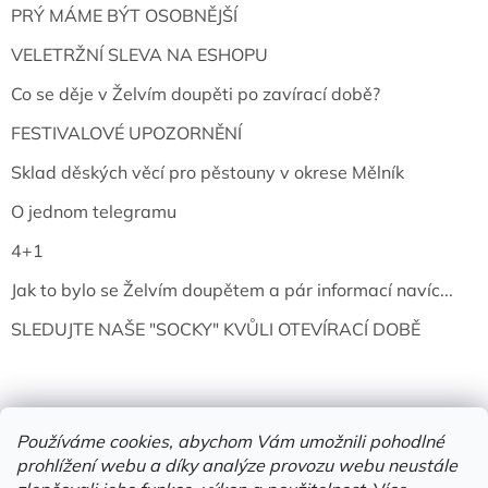
PRÝ MÁME BÝT OSOBNĚJŠÍ
VELETRŽNÍ SLEVA NA ESHOPU
Co se děje v Želvím doupěti po zavírací době?
FESTIVALOVÉ UPOZORNĚNÍ
Sklad děských věcí pro pěstouny v okrese Mělník
O jednom telegramu
4+1
Jak to bylo se Želvím doupětem a pár informací navíc...
SLEDUJTE NAŠE "SOCKY" KVŮLI OTEVÍRACÍ DOBĚ
Používáme cookies, abychom Vám umožnili pohodlné
prohlížení webu a díky analýze provozu webu neustále