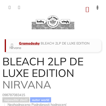
Přejít
na
NÁKU
obsah
KOŠÍK
Domů
Gramodesky
BLEACH 2LP DE LUXE EDITION
Nirvana
BLEACH 2LP DE
LUXE EDITION
NIRVANA
098787083415
nepoužité zboží
autor world
Průměrné
Neohodnoceno
Podrobnosti hodnocení