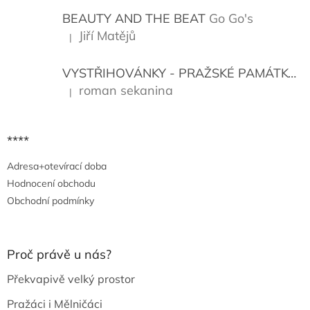
t
í
BEAUTY AND THE BEAT
Go Go's
Jiří Matějů
|
Hodnocení produktu je 5 z 5 hvězdiček.
VYSTŘIHOVÁNKY - PRAŽSKÉ PAMÁTKY
K
roman sekanina
|
Hodnocení produktu je 5 z 5 hvězdiček.
****
Adresa+otevírací doba
Hodnocení obchodu
Obchodní podmínky
Proč právě u nás?
Překvapivě velký prostor
Pražáci i Mělničáci