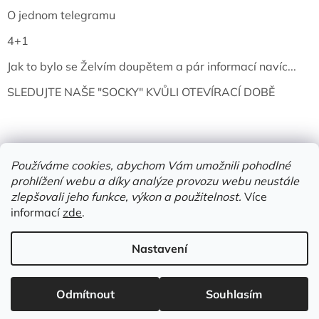
O jednom telegramu
4+1
Jak to bylo se Želvím doupětem a pár informací navíc...
SLEDUJTE NAŠE "SOCKY" KVŮLI OTEVÍRACÍ DOBĚ
Používáme cookies, abychom Vám umožnili pohodlné
prohlížení webu a díky analýze provozu webu neustále
zlepšovali jeho funkce, výkon a použitelnost.
Více
informací
zde
.
Vytvořil Shoptet
Nastavení
Copyright 2026
Želví doupě | knihy & vinyly | Mělník
. Všechna
Odmítnout
Souhlasím
práva vyhrazena.
Upravit nastavení cookies