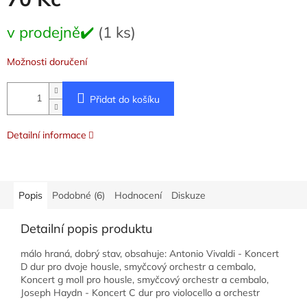
Měrná
v prodejně✔️
(1 ks)
cena:
Možnosti doručení
Přidat do košíku
Detailní informace
Popis
Podobné (6)
Hodnocení
Diskuze
Detailní popis produktu
málo hraná, dobrý stav, obsahuje: Antonio Vivaldi - Koncert
D dur pro dvoje housle, smyčcový orchestr a cembalo,
Koncert g moll pro housle, smyčcový orchestr a cembalo,
Joseph Haydn - Koncert C dur pro violocello a orchestr