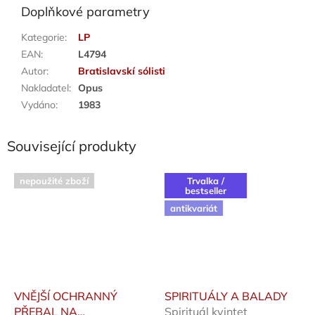
Doplňkové parametry
Kategorie
:
LP
EAN
:
L4794
Autor
:
Bratislavskí sólisti
Nakladatel
:
Opus
Vydáno
:
1983
Související produkty
nepoužité zboží
Trvalka /
bestseller
antikvariát
VNĚJŠÍ OCHRANNÝ
SPIRITUÁLY A BALADY
PŘEBAL NA
Spirituál kvintet