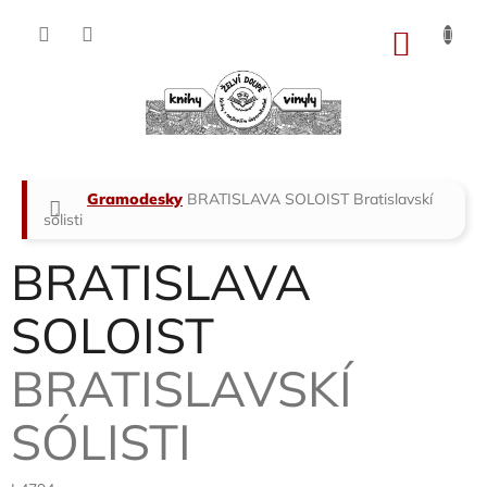
Přejít
na
NÁKU
obsah
KOŠÍK
Domů
Gramodesky
BRATISLAVA SOLOIST
Bratislavskí
sólisti
BRATISLAVA
SOLOIST
BRATISLAVSKÍ
SÓLISTI