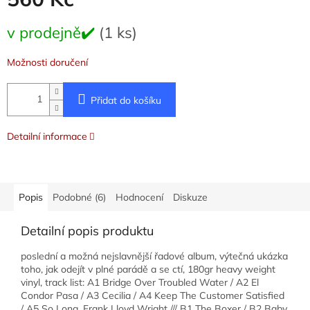
Měrná
v prodejně✔️
(1 ks)
cena:
Možnosti doručení
Přidat do košíku
Detailní informace
Popis
Podobné (6)
Hodnocení
Diskuze
Detailní popis produktu
poslední a možná nejslavnější řadové album, výtečná ukázka
toho, jak odejít v plné parádě a se ctí, 180gr heavy weight
vinyl, track list: A1 Bridge Over Troubled Water / A2 El
Condor Pasa / A3 Cecilia / A4 Keep The Customer Satisfied
/ A5 So Long, Frank Lloyd Wright /// B1 The Boxer / B2 Baby