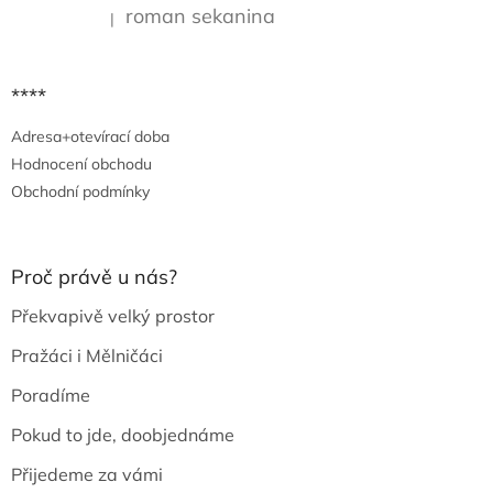
roman sekanina
|
Hodnocení produktu je 5 z 5 hvězdiček.
****
Adresa+otevírací doba
Hodnocení obchodu
Obchodní podmínky
Proč právě u nás?
Překvapivě velký prostor
Pražáci i Mělničáci
Poradíme
Pokud to jde, doobjednáme
Přijedeme za vámi