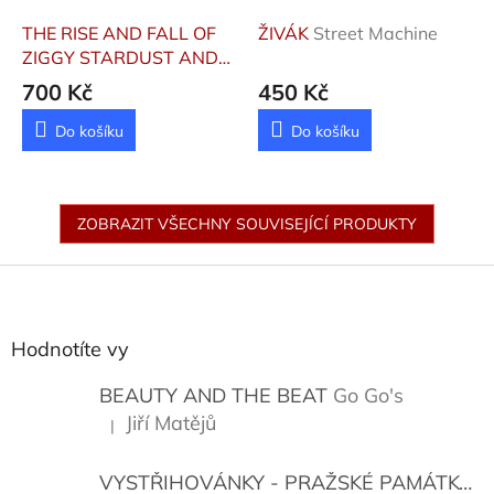
THE RISE AND FALL OF
ŽIVÁK
Street Machine
ZIGGY STARDUST AND
THE SPIDERS FROM
700 Kč
450 Kč
MARS
Bowie David
Do košíku
Do košíku
ZOBRAZIT VŠECHNY SOUVISEJÍCÍ PRODUKTY
Z
á
p
a
Hodnotíte vy
t
í
BEAUTY AND THE BEAT
Go Go's
Jiří Matějů
|
Hodnocení produktu je 5 z 5 hvězdiček.
VYSTŘIHOVÁNKY - PRAŽSKÉ PAMÁTKY
K