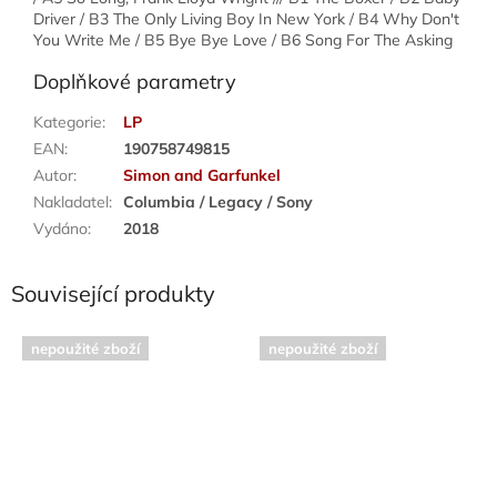
Driver / B3 The Only Living Boy In New York / B4 Why Don't
You Write Me / B5 Bye Bye Love / B6 Song For The Asking
Doplňkové parametry
Kategorie
:
LP
EAN
:
190758749815
Autor
:
Simon and Garfunkel
Nakladatel
:
Columbia / Legacy / Sony
Vydáno
:
2018
Související produkty
nepoužité zboží
nepoužité zboží