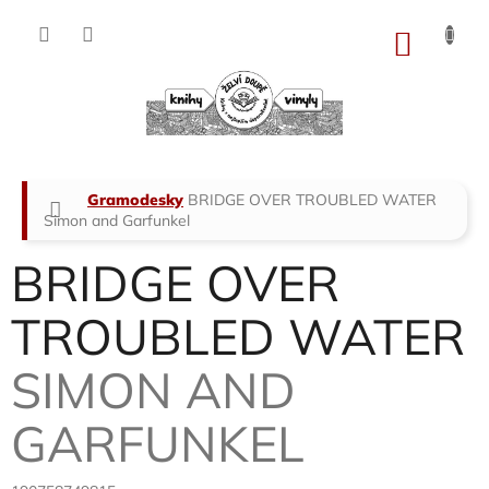
Přejít
na
NÁKU
obsah
KOŠÍK
Domů
Gramodesky
BRIDGE OVER TROUBLED WATER
Simon and Garfunkel
BRIDGE OVER
TROUBLED WATER
SIMON AND
GARFUNKEL