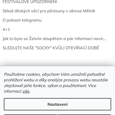
FESTIVALOVÉ UPOZORNĚNÍ
Sklad děských věcí pro pěstouny v okrese Mělník
O jednom telegramu
4+1
Jak to bylo se Želvím doupětem a pár informací navíc...
SLEDUJTE NAŠE "SOCKY" KVŮLI OTEVÍRACÍ DOBĚ
Používáme cookies, abychom Vám umožnili pohodlné
prohlížení webu a díky analýze provozu webu neustále
zlepšovali jeho funkce, výkon a použitelnost.
Více
informací
zde
.
Vytvořil Shoptet
Nastavení