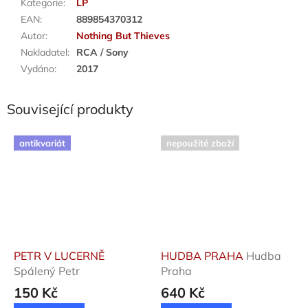
Kategorie
:
LP
EAN
:
889854370312
Autor
:
Nothing But Thieves
Nakladatel
:
RCA / Sony
Vydáno
:
2017
Související produkty
antikvariát
nepoužité zboží
PETR V LUCERNĚ
HUDBA PRAHA
Hudba
Spálený Petr
Praha
150 Kč
640 Kč