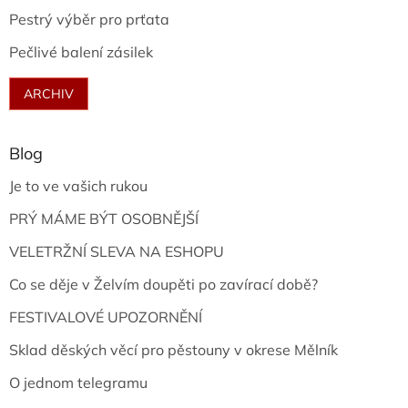
Pestrý výběr pro prťata
Pečlivé balení zásilek
ARCHIV
Blog
Je to ve vašich rukou
PRÝ MÁME BÝT OSOBNĚJŠÍ
VELETRŽNÍ SLEVA NA ESHOPU
Co se děje v Želvím doupěti po zavírací době?
FESTIVALOVÉ UPOZORNĚNÍ
Sklad děských věcí pro pěstouny v okrese Mělník
O jednom telegramu