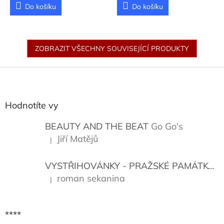
Do košíku
Do košíku
ZOBRAZIT VŠECHNY SOUVISEJÍCÍ PRODUKTY
Z
á
p
a
Hodnotíte vy
t
í
BEAUTY AND THE BEAT
Go Go's
Jiří Matějů
|
Hodnocení produktu je 5 z 5 hvězdiček.
VYSTŘIHOVÁNKY - PRAŽSKÉ PAMÁTKY
K
roman sekanina
|
Hodnocení produktu je 5 z 5 hvězdiček.
****