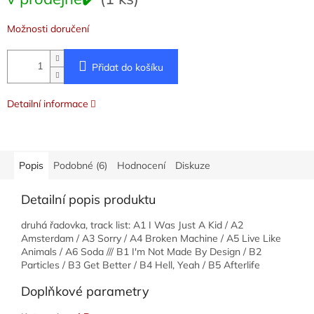
cena:
Možnosti doručení
Přidat do košíku
Detailní informace
Popis
Podobné (6)
Hodnocení
Diskuze
Detailní popis produktu
druhá řadovka, track list: A1 I Was Just A Kid / A2
Amsterdam / A3 Sorry / A4 Broken Machine / A5 Live Like
Animals / A6 Soda /// B1 I'm Not Made By Design / B2
Particles / B3 Get Better / B4 Hell, Yeah / B5 Afterlife
Doplňkové parametry