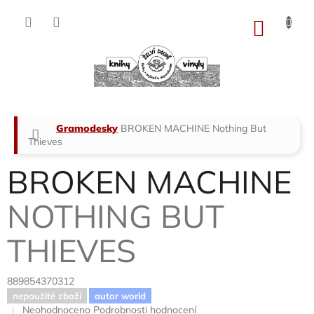
Přejít
na
NÁKU
obsah
KOŠÍK
Domů
Gramodesky
BROKEN MACHINE
Nothing But
Thieves
BROKEN MACHINE
NOTHING BUT
THIEVES
889854370312
nepoužité zboží
autor world
Průměrné
Neohodnoceno
Podrobnosti hodnocení