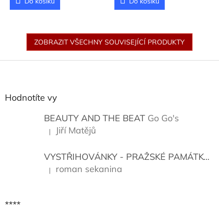
Do košíku
Do košíku
ZOBRAZIT VŠECHNY SOUVISEJÍCÍ PRODUKTY
Z
á
p
a
Hodnotíte vy
t
í
BEAUTY AND THE BEAT
Go Go's
Jiří Matějů
|
Hodnocení produktu je 5 z 5 hvězdiček.
VYSTŘIHOVÁNKY - PRAŽSKÉ PAMÁTKY
K
roman sekanina
|
Hodnocení produktu je 5 z 5 hvězdiček.
****