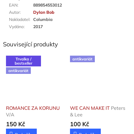
EAN
:
889854553012
Autor
:
Dylan Bob
Nakladatel
:
Columbia
Vydáno
:
2017
Související produkty
Trvalka /
antikvariát
bestseller
antikvariát
ROMANCE ZA KORUNU
WE CAN MAKE IT
Peters
V/A
& Lee
150 Kč
100 Kč