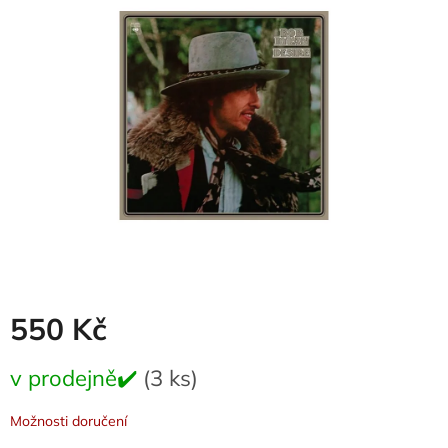
0,0
z
5
hvězdiček.
550 Kč
Měrná
v prodejně✔️
(3 ks)
cena:
Možnosti doručení