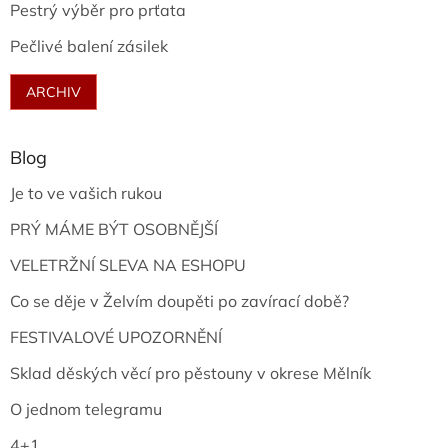
Pestrý výběr pro prťata
Pečlivé balení zásilek
ARCHIV
Blog
Je to ve vašich rukou
PRÝ MÁME BÝT OSOBNĚJŠÍ
VELETRŽNÍ SLEVA NA ESHOPU
Co se děje v Želvím doupěti po zavírací době?
FESTIVALOVÉ UPOZORNĚNÍ
Sklad děských věcí pro pěstouny v okrese Mělník
O jednom telegramu
4+1