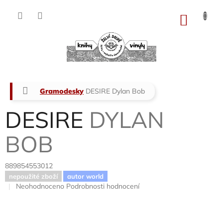
Přejít
na
NÁKU
obsah
KOŠÍK
Domů
Gramodesky
DESIRE
Dylan Bob
DESIRE
DYLAN
BOB
889854553012
nepoužité zboží
autor world
Průměrné
Neohodnoceno
Podrobnosti hodnocení
hodnocení
produktu
je