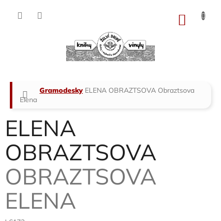
Přejít
na
NÁKU
obsah
KOŠÍK
Domů
Gramodesky
ELENA OBRAZTSOVA
Obraztsova
Elena
ELENA
OBRAZTSOVA
OBRAZTSOVA
ELENA