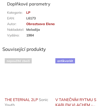
Doplňkové parametry
Kategorie
:
LP
EAN
:
L6173
Autor
:
Obraztsova Elena
Nakladatel
:
Melodija
Vydáno
:
1984
Související produkty
nepoužité zboží
antikvariát
THE ETERNAL 2LP
Sonic
V TANEČNÍM RYTMU S
Youth
KARLEM VLACHEM -