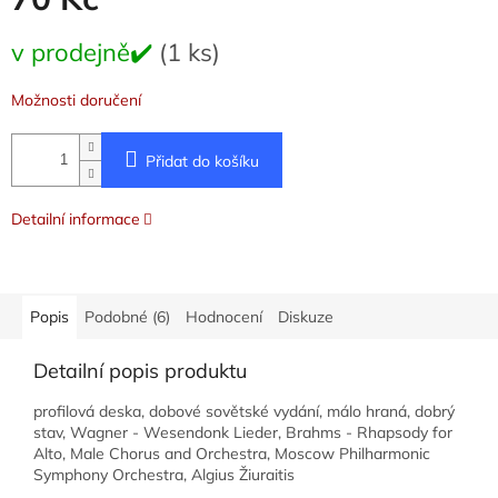
Měrná
v prodejně✔️
(1 ks)
cena:
Možnosti doručení
Přidat do košíku
Detailní informace
Popis
Podobné (6)
Hodnocení
Diskuze
Detailní popis produktu
profilová deska, dobové sovětské vydání, málo hraná, dobrý
stav, Wagner - Wesendonk Lieder, Brahms - Rhapsody for
Alto, Male Chorus and Orchestra, Moscow Philharmonic
Symphony Orchestra, Algius Žiuraitis