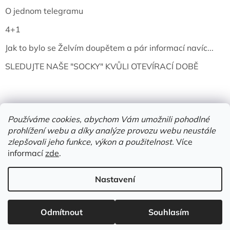
O jednom telegramu
4+1
Jak to bylo se Želvím doupětem a pár informací navíc...
SLEDUJTE NAŠE "SOCKY" KVŮLI OTEVÍRACÍ DOBĚ
Používáme cookies, abychom Vám umožnili pohodlné
prohlížení webu a díky analýze provozu webu neustále
zlepšovali jeho funkce, výkon a použitelnost.
Více
informací
zde
.
Vytvořil Shoptet
Nastavení
Copyright 2026
Želví doupě | knihy & vinyly | Mělník
. Všechna
Odmítnout
Souhlasím
práva vyhrazena.
Upravit nastavení cookies