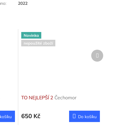
áno
:
2022
Novinka
nepoužité zboží
Další
produkt
s
TO NEJLEPŠÍ 2
Čechomor
650 Kč
košíku
Do košíku