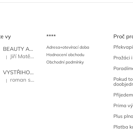
te vy
****
Proč pr
Překvapi
Adresa+otevírací doba
BEAUTY AND THE BEAT
Go Go's
Hodnocení obchodu
Jiří Matějů
|
Pražáci i
Hodnocení produktu je 5 z 5 hvězdiček.
Obchodní podmínky
Poradím
VYSTŘIHOVÁNKY - PRAŽSKÉ PAMÁTKY
Kropáček J
Pokud to 
roman sekanina
|
Hodnocení produktu je 5 z 5 hvězdiček.
doobjed
Přijedem
Prima vý
Plus pln
Platba k