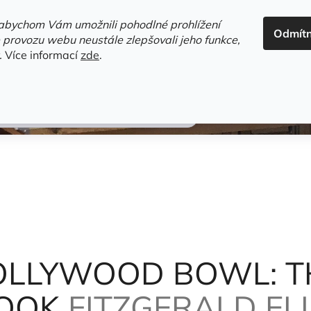
ADRESA+OTEVÍRACÍ DOBA
HODNOCENÍ OBCHODU
OBC
abychom Vám umožnili pohodlné prohlížení
Odmít
HLEDAT
 provozu webu neustále zlepšovali jeho funkce,
.
Více informací
zde
.
estsellery
Gramodesky
Detektivky
Knihy o Mělníku a 
ING BERLIN SONGBOOK
Fitzgerald Ella
OLLYWOOD BOWL: T
BOOK
FITZGERALD EL