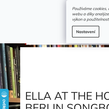
Přejít
objednavka@zelvi-doupe.cz
na
Používáme cookies, 
obsah
webu a díky analýze
Domů
výkon a použitelnost
Adresa+otevírací doba
Novinky
Trvalky a b
Gramodesky
Nastavení
ELLA AT THE HOLLYWOOD BOWL: THE IRV
ELLA AT THE H
BERLIN SONG