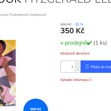
oceno
Podrobnosti hodnocení
í
500 Kč
–30 %
350 Kč
Měrná
v prodejně✔️
(1 ks)
cena:
.
Možnosti doručení
Přidat do koš
Detailní informace
500 Kč