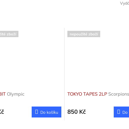
Vyd
ité zboží
nepoužité zboží
BIT
Olympic
TOKYO TAPES 2LP
Scorpion
Kč
850 Kč
Do košíku
Do 