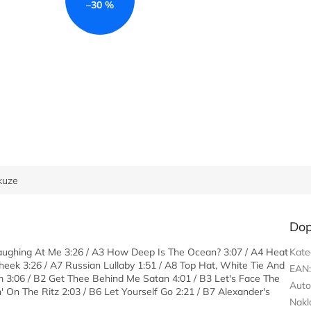
–30 %
kuze
Dop
 Laughing At Me 3:26 / A3 How Deep Is The Ocean? 3:07 / A4 Heat
Kate
eek 3:26 / A7 Russian Lullaby 1:51 / A8 Top Hat, White Tie And
EAN
m 3:06 / B2 Get Thee Behind Me Satan 4:01 / B3 Let's Face The
Auto
 On The Ritz 2:03 / B6 Let Yourself Go 2:21 / B7 Alexander's
Nakl