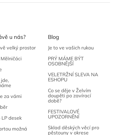
ávě u nás?
Blog
vě velký prostor
Je to ve vašich rukou
 Mělničáci
PRÝ MÁME BÝT
OSOBNĚJŠÍ
e
osef
VELETRŽNÍ SLEVA NA
ESHOPU
jde,
náme
Co se děje v Želvím
doupěti po zavírací
e za vámi
době?
běr
FESTIVALOVÉ
UPOZORNĚNÍ
o LP desek
Sklad děských věcí pro
artou možná
pěstouny v okrese