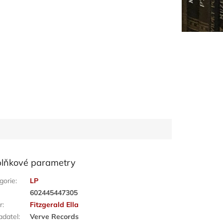
lňkové parametry
gorie
:
LP
:
602445447305
r
:
Fitzgerald Ella
adatel
:
Verve Records