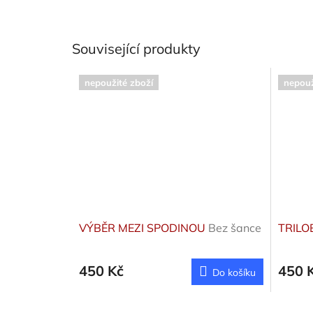
Související produkty
nepoužité zboží
nepouž
VÝBĚR MEZI SPODINOU
Bez šance
TRILO
450 Kč
450 
Do košíku