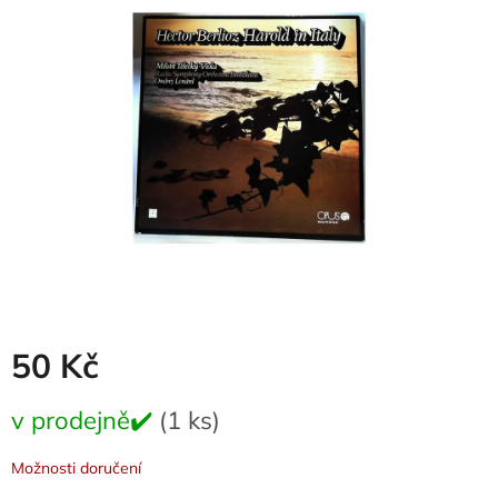
0,0
z
5
hvězdiček.
50 Kč
Měrná
v prodejně✔️
(1 ks)
cena:
Možnosti doručení