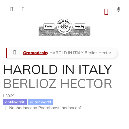
Přejít
na
NÁKU
obsah
KOŠÍK
Domů
Gramodesky
HAROLD IN ITALY
Berlioz Hector
HAROLD IN ITALY
BERLIOZ HECTOR
L3969
antikvariát
autor world
Průměrné
Neohodnoceno
Podrobnosti hodnocení
hodnocení
produktu
je