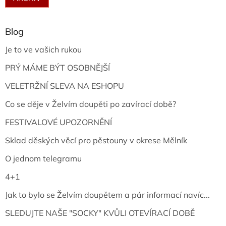
Blog
Je to ve vašich rukou
PRÝ MÁME BÝT OSOBNĚJŠÍ
VELETRŽNÍ SLEVA NA ESHOPU
Co se děje v Želvím doupěti po zavírací době?
FESTIVALOVÉ UPOZORNĚNÍ
Sklad děských věcí pro pěstouny v okrese Mělník
O jednom telegramu
4+1
Jak to bylo se Želvím doupětem a pár informací navíc...
SLEDUJTE NAŠE "SOCKY" KVŮLI OTEVÍRACÍ DOBĚ