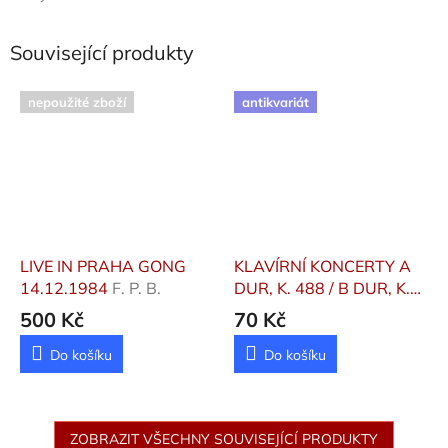
Související produkty
nepoužité zboží
antikvariát
LIVE IN PRAHA GONG
KLAVÍRNÍ KONCERTY A
14.12.1984
F. P. B.
DUR, K. 488 / B DUR, K.
595
Mozart Wolfgang
500 Kč
70 Kč
Amadeus
Do košíku
Do košíku
ZOBRAZIT VŠECHNY SOUVISEJÍCÍ PRODUKTY