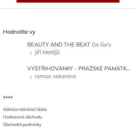
Z
á
p
a
Hodnotíte vy
t
í
BEAUTY AND THE BEAT
Go Go's
Jiří Matějů
|
Hodnocení produktu je 5 z 5 hvězdiček.
VYSTŘIHOVÁNKY - PRAŽSKÉ PAMÁTKY
K
roman sekanina
|
Hodnocení produktu je 5 z 5 hvězdiček.
****
Adresa+otevírací doba
Hodnocení obchodu
Obchodní podmínky