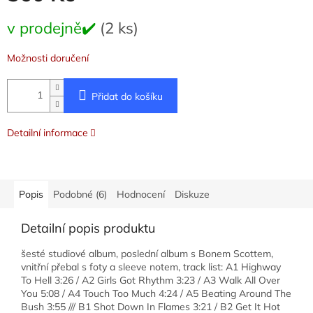
Měrná
v prodejně✔️
(2 ks)
cena:
Možnosti doručení
Přidat do košíku
Detailní informace
Popis
Podobné (6)
Hodnocení
Diskuze
Detailní popis produktu
šesté studiové album, poslední album s Bonem Scottem,
vnitřní přebal s foty a sleeve notem, track list: A1 Highway
To Hell 3:26 / A2 Girls Got Rhythm 3:23 / A3 Walk All Over
You 5:08 / A4 Touch Too Much 4:24 / A5 Beating Around The
Bush 3:55 /// B1 Shot Down In Flames 3:21 / B2 Get It Hot