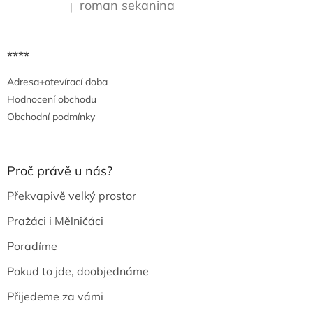
roman sekanina
|
Hodnocení produktu je 5 z 5 hvězdiček.
****
Adresa+otevírací doba
Hodnocení obchodu
Obchodní podmínky
Proč právě u nás?
Překvapivě velký prostor
Pražáci i Mělničáci
Poradíme
Pokud to jde, doobjednáme
Přijedeme za vámi