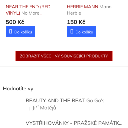
NEAR THE END (RED
HERBIE MANN
Mann
VINYL)
No More
Herbie
Hiroshima
500 Kč
150 Kč
Do košíku
Do košíku
ZOBRAZIT VŠECHNY SOUVISEJÍCÍ PRODUKTY
Z
á
p
a
Hodnotíte vy
t
í
BEAUTY AND THE BEAT
Go Go's
Jiří Matějů
|
Hodnocení produktu je 5 z 5 hvězdiček.
VYSTŘIHOVÁNKY - PRAŽSKÉ PAMÁTKY
K