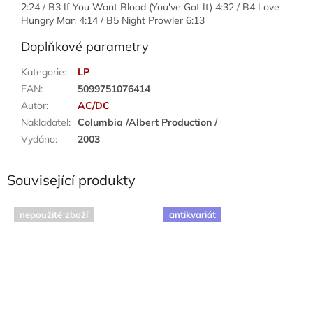
2:24 / B3 If You Want Blood (You've Got It) 4:32 / B4 Love
Hungry Man 4:14 / B5 Night Prowler 6:13
Doplňkové parametry
Kategorie
:
LP
EAN
:
5099751076414
Autor
:
AC/DC
Nakladatel
:
Columbia /Albert Production /
Vydáno
:
2003
Související produkty
nepoužité zboží
antikvariát