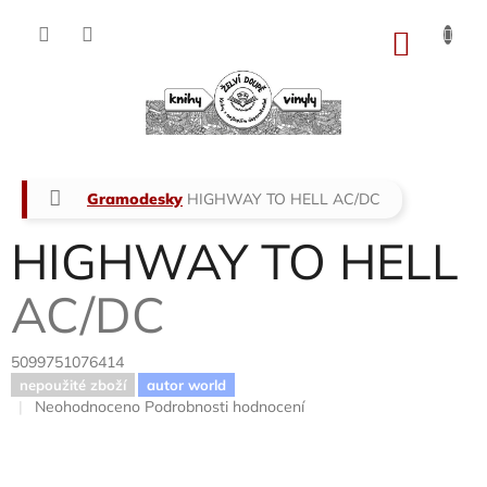
Přejít
na
NÁKU
obsah
KOŠÍK
Domů
Gramodesky
HIGHWAY TO HELL
AC/DC
HIGHWAY TO HELL
AC/DC
5099751076414
nepoužité zboží
autor world
Průměrné
Neohodnoceno
Podrobnosti hodnocení
hodnocení
produktu
je