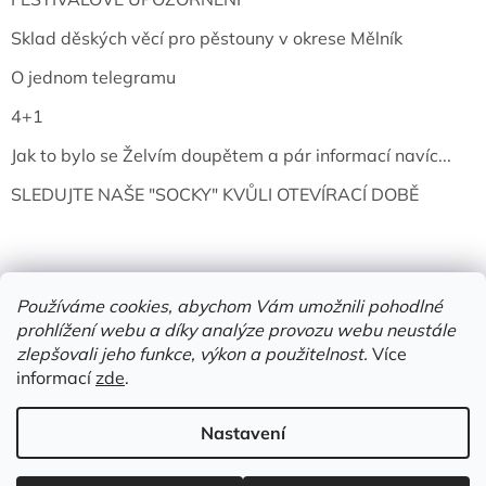
Sklad děských věcí pro pěstouny v okrese Mělník
O jednom telegramu
4+1
Jak to bylo se Želvím doupětem a pár informací navíc...
SLEDUJTE NAŠE "SOCKY" KVŮLI OTEVÍRACÍ DOBĚ
Používáme cookies, abychom Vám umožnili pohodlné
prohlížení webu a díky analýze provozu webu neustále
zlepšovali jeho funkce, výkon a použitelnost.
Více
informací
zde
.
Vytvořil Shoptet
Nastavení
Copyright 2026
Želví doupě | knihy & vinyly | Mělník
. Všechna