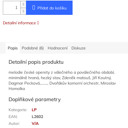
Přidat do košíku
Detailní informace
Popis
Podobné (6)
Hodnocení
Diskuze
Detailní popis produktu
melodie české operety z válečného a poválečného období,
minimálně hraná, hezký stav, Zdeněk matouš, Jiří Koutný,
Dagmar Pecková,........, Dvořákův komorní orchestr, Miroslav
Homolka
Doplňkové parametry
Kategorie
:
LP
EAN
:
L2602
Autor
:
V/A