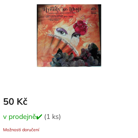
0,0
z
5
hvězdiček.
50 Kč
Měrná
v prodejně✔️
(1 ks)
cena:
Možnosti doručení