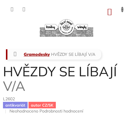
Přejít
na
NÁKU
obsah
KOŠÍK
Domů
Gramodesky
HVĚZDY SE LÍBAJÍ
V/A
HVĚZDY SE LÍBAJÍ
V/A
L2602
antikvariát
autor CZ/SK
Průměrné
Neohodnoceno
Podrobnosti hodnocení
hodnocení
produktu
je