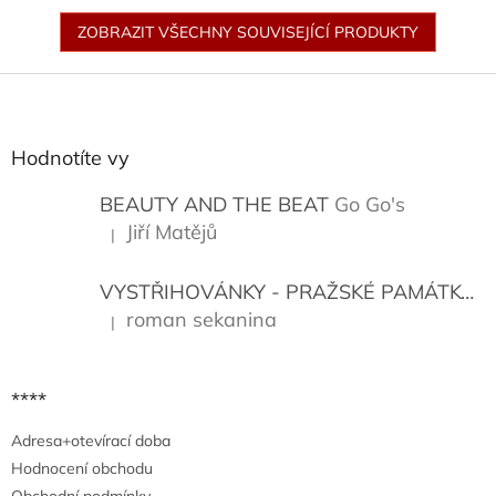
ZOBRAZIT VŠECHNY SOUVISEJÍCÍ PRODUKTY
Z
á
p
a
Hodnotíte vy
t
í
BEAUTY AND THE BEAT
Go Go's
Jiří Matějů
|
Hodnocení produktu je 5 z 5 hvězdiček.
VYSTŘIHOVÁNKY - PRAŽSKÉ PAMÁTKY
K
roman sekanina
|
Hodnocení produktu je 5 z 5 hvězdiček.
****
Adresa+otevírací doba
Hodnocení obchodu