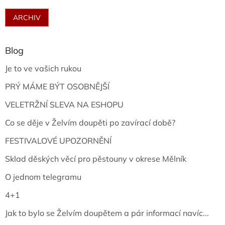
ARCHIV
Blog
Je to ve vašich rukou
PRÝ MÁME BÝT OSOBNĚJŠÍ
VELETRŽNÍ SLEVA NA ESHOPU
Co se děje v Želvím doupěti po zavírací době?
FESTIVALOVÉ UPOZORNĚNÍ
Sklad děských věcí pro pěstouny v okrese Mělník
O jednom telegramu
4+1
Jak to bylo se Želvím doupětem a pár informací navíc...