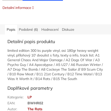
Detailní informace
Popis
Podobné (6)
Hodnocení
Diskuze
Detailní popis produktu
limited edition 300 ks purple vinyl, asi 180gr heavy weight
vinyl, přílohový 10' dvoulist s foty, texty a info, track list: A1
General Chaos And Major Damage / A2 Dogs Of War / A3
Psycho Guy / A4 Apocalypse / A5 U27 / A6 Russian Winter /
A7 Drop The Bomb / A8 Cockeye The Sailor /// B9 Scum City
/ B10 Raw Meat / B11 21st Century / B12 Time Motel / B13
Was It Worth It / B14 Rats / B15 The South
Doplňkové parametry
Kategorie
:
LP
EAN
:
BWHR02
Autor
:
The Rats