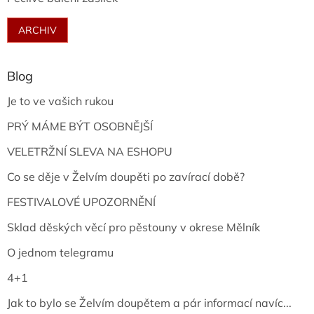
ARCHIV
Blog
Je to ve vašich rukou
PRÝ MÁME BÝT OSOBNĚJŠÍ
VELETRŽNÍ SLEVA NA ESHOPU
Co se děje v Želvím doupěti po zavírací době?
FESTIVALOVÉ UPOZORNĚNÍ
Sklad děských věcí pro pěstouny v okrese Mělník
O jednom telegramu
4+1
Jak to bylo se Želvím doupětem a pár informací navíc...