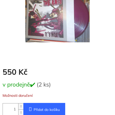
hvězdiček.
550 Kč
Měrná
v prodejně✔️
(2 ks)
cena:
Možnosti doručení
Přidat do košíku