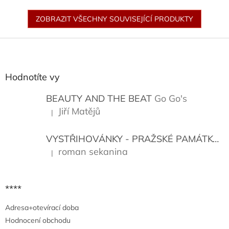
ZOBRAZIT VŠECHNY SOUVISEJÍCÍ PRODUKTY
Z
á
p
a
Hodnotíte vy
t
í
BEAUTY AND THE BEAT
Go Go's
Jiří Matějů
|
Hodnocení produktu je 5 z 5 hvězdiček.
VYSTŘIHOVÁNKY - PRAŽSKÉ PAMÁTKY
K
roman sekanina
|
Hodnocení produktu je 5 z 5 hvězdiček.
****
Adresa+otevírací doba
Hodnocení obchodu