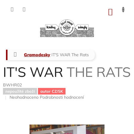
Přejít
na
NÁKU
obsah
KOŠÍK
Domů
Gramodesky
IT'S WAR
The Rats
IT'S WAR
THE RATS
BWHR02
nepoužité zboží
autor CZ/SK
Průměrné
Neohodnoceno
Podrobnosti hodnocení
hodnocení
produktu
je
0,0
z
5