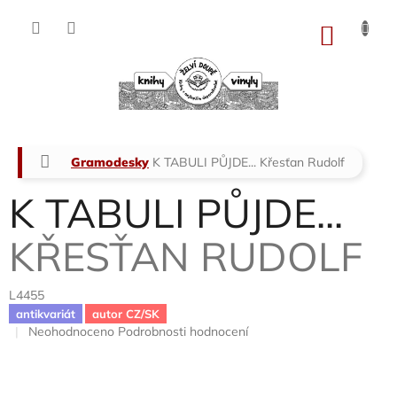
Přejít
na
NÁKU
obsah
KOŠÍK
Domů
Gramodesky
K TABULI PŮJDE...
Křesťan Rudolf
K TABULI PŮJDE...
KŘESŤAN RUDOLF
L4455
antikvariát
autor CZ/SK
Průměrné
Neohodnoceno
Podrobnosti hodnocení
hodnocení
produktu
je