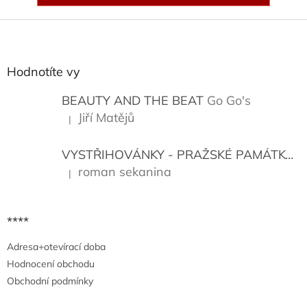
Z
á
p
a
Hodnotíte vy
t
í
BEAUTY AND THE BEAT
Go Go's
Jiří Matějů
|
Hodnocení produktu je 5 z 5 hvězdiček.
VYSTŘIHOVÁNKY - PRAŽSKÉ PAMÁTKY
K
roman sekanina
|
Hodnocení produktu je 5 z 5 hvězdiček.
****
Adresa+otevírací doba
Hodnocení obchodu
Obchodní podmínky