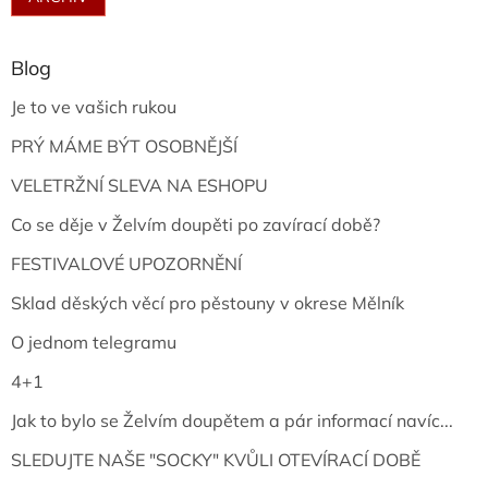
Blog
Je to ve vašich rukou
PRÝ MÁME BÝT OSOBNĚJŠÍ
VELETRŽNÍ SLEVA NA ESHOPU
Co se děje v Želvím doupěti po zavírací době?
FESTIVALOVÉ UPOZORNĚNÍ
Sklad děských věcí pro pěstouny v okrese Mělník
O jednom telegramu
4+1
Jak to bylo se Želvím doupětem a pár informací navíc...
SLEDUJTE NAŠE "SOCKY" KVŮLI OTEVÍRACÍ DOBĚ