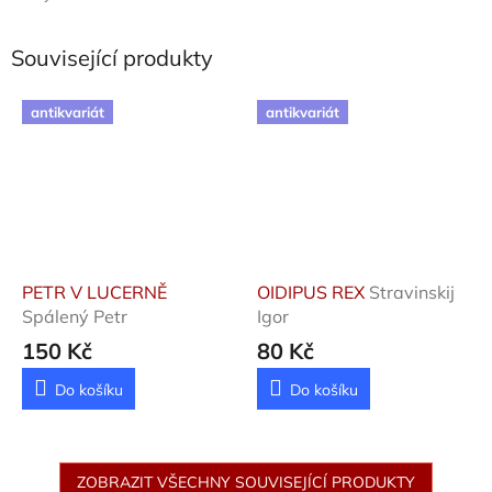
Související produkty
antikvariát
antikvariát
PETR V LUCERNĚ
OIDIPUS REX
Stravinskij
Spálený Petr
Igor
150 Kč
80 Kč
Do košíku
Do košíku
ZOBRAZIT VŠECHNY SOUVISEJÍCÍ PRODUKTY