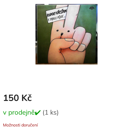
0,0
z
5
hvězdiček.
150 Kč
Měrná
v prodejně✔️
(1 ks)
cena:
Možnosti doručení