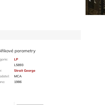
lňkové parametry
gorie
:
LP
:
L5893
r
:
Strait George
adatel
:
MCA
áno
:
1986