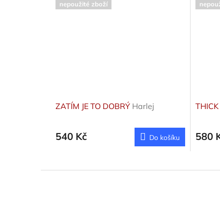
nepoužité zboží
nepouž
ZATÍM JE TO DOBRÝ
Harlej
THICK
540 Kč
580 
Do košíku
Z
á
p
a
t