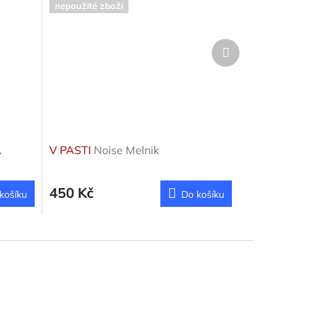
nepoužité zboží
Další
produkt
A
V PASTI
Noise Melnik
450 Kč
košíku
Do košíku