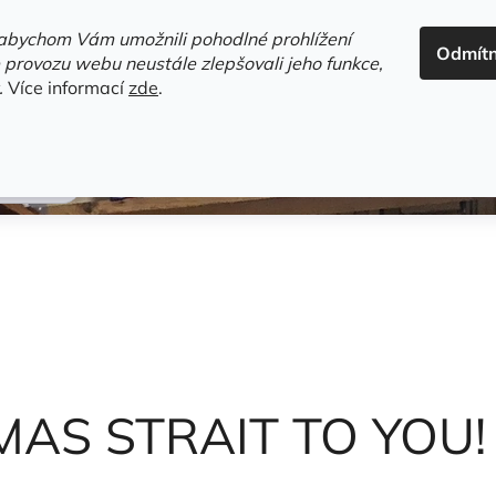
ADRESA+OTEVÍRACÍ DOBA
HODNOCENÍ OBCHODU
OBC
abychom Vám umožnili pohodlné prohlížení
Odmít
HLEDAT
 provozu webu neustále zlepšovali jeho funkce,
.
Více informací
zde
.
estsellery
Gramodesky
Detektivky
Knihy o Mělníku a 
eorge
AS STRAIT TO YOU