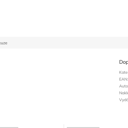
kuze
Dop
Kate
EAN
Auto
Nakl
Vyd