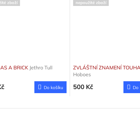
ité zboží
nepoužité zboží
 AS A BRICK
Jethro Tull
ZVLÁŠTNÍ ZNAMENÍ TOUH
Hoboes
Kč
500 Kč
Do košíku
Do 