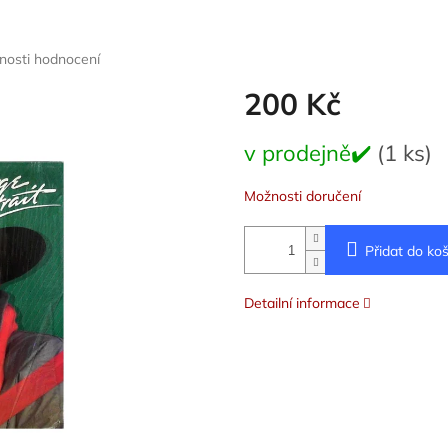
nosti hodnocení
200 Kč
Měrná
v prodejně✔️
(1 ks)
cena:
Možnosti doručení
Přidat do koš
Detailní informace