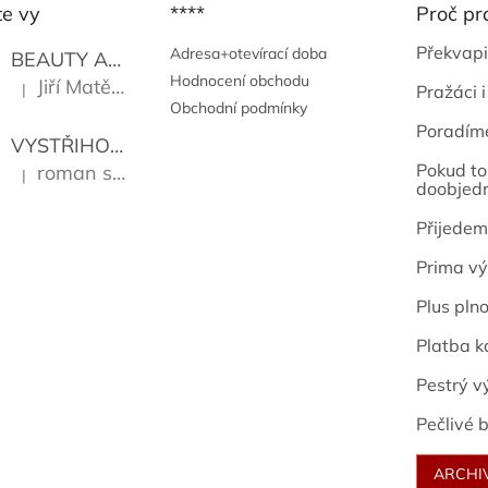
te vy
****
Proč pr
Překvapi
Adresa+otevírací doba
BEAUTY AND THE BEAT
Go Go's
Hodnocení obchodu
Jiří Matějů
|
Pražáci i
Hodnocení produktu je 5 z 5 hvězdiček.
Obchodní podmínky
Poradím
VYSTŘIHOVÁNKY - PRAŽSKÉ PAMÁTKY
Kropáček J
Pokud to 
roman sekanina
|
Hodnocení produktu je 5 z 5 hvězdiček.
doobjed
Přijedem
Prima vý
Plus pln
Platba k
Pestrý v
Pečlivé b
ARCHI