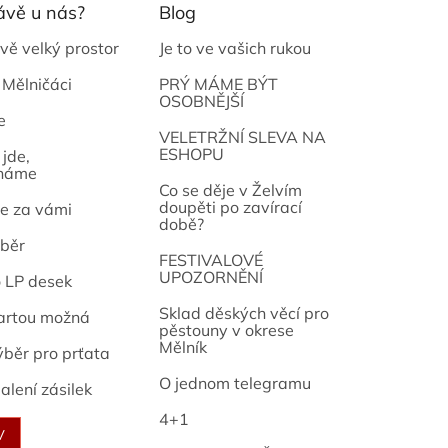
ávě u nás?
Blog
vě velký prostor
Je to ve vašich rukou
 Mělničáci
PRÝ MÁME BÝT
OSOBNĚJŠÍ
e
osef
VELETRŽNÍ SLEVA NA
ESHOPU
jde,
náme
Co se děje v Želvím
doupěti po zavírací
e za vámi
době?
běr
FESTIVALOVÉ
UPOZORNĚNÍ
o LP desek
Sklad děských věcí pro
artou možná
pěstouny v okrese
Mělník
ýběr pro prťata
O jednom telegramu
alení zásilek
4+1
V