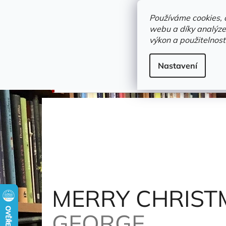
Přejít
objednavka@zelvi-doupe.cz
na
Používáme cookies, 
obsah
webu a díky analýze
Domů
výkon a použitelnost
Adresa+otevírací doba
Novinky
Trvalky a b
Gramodesky
Nastavení
MERRY CHRISTMAS STRAIT TO YOU!
Strait G
MERRY CHRISTM
GEORGE