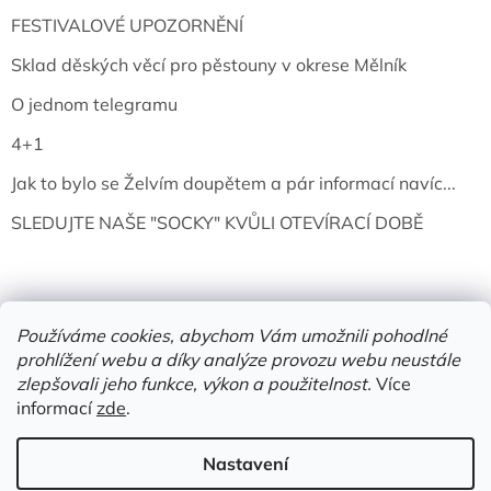
FESTIVALOVÉ UPOZORNĚNÍ
Sklad děských věcí pro pěstouny v okrese Mělník
O jednom telegramu
4+1
Jak to bylo se Želvím doupětem a pár informací navíc...
SLEDUJTE NAŠE "SOCKY" KVŮLI OTEVÍRACÍ DOBĚ
Používáme cookies, abychom Vám umožnili pohodlné
prohlížení webu a díky analýze provozu webu neustále
zlepšovali jeho funkce, výkon a použitelnost.
Více
informací
zde
.
Vytvořil Shoptet
Nastavení