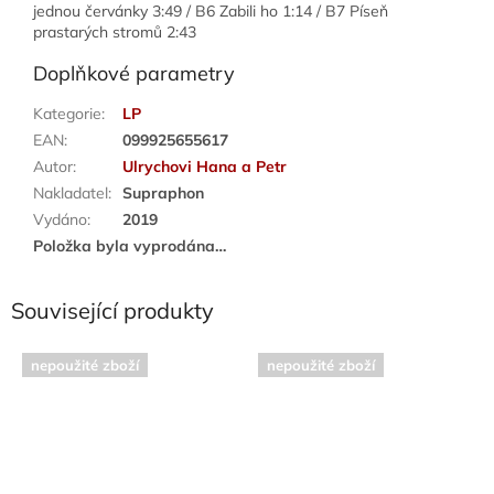
jednou červánky 3:49 / B6 Zabili ho 1:14 / B7 Píseň
prastarých stromů 2:43
Doplňkové parametry
Kategorie
:
LP
EAN
:
099925655617
Autor
:
Ulrychovi Hana a Petr
Nakladatel
:
Supraphon
Vydáno
:
2019
Položka byla vyprodána…
Související produkty
nepoužité zboží
nepoužité zboží