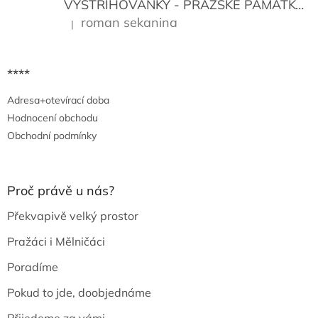
VYSTŘIHOVÁNKY - PRAŽSKÉ PAMÁTKY
K
roman sekanina
|
Hodnocení produktu je 5 z 5 hvězdiček.
****
Adresa+otevírací doba
Hodnocení obchodu
Obchodní podmínky
Proč právě u nás?
Překvapivě velký prostor
Pražáci i Mělničáci
Poradíme
Pokud to jde, doobjednáme