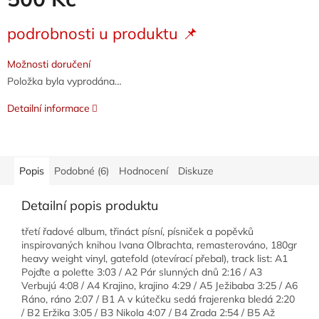
Měrná
podrobnosti u produktu 📌
cena:
Možnosti doručení
Položka byla vyprodána…
Detailní informace
Popis
Podobné (6)
Hodnocení
Diskuze
Detailní popis produktu
třetí řadové album, třináct písní, písniček a popěvků
inspirovaných knihou Ivana Olbrachta, remasterováno, 180gr
heavy weight vinyl, gatefold (otevírací přebal), track list: A1
Pojďte a poleťte 3:03 / A2 Pár slunných dnů 2:16 / A3
Verbujú 4:08 / A4 Krajino, krajino 4:29 / A5 Ježibaba 3:25 / A6
Ráno, ráno 2:07 / B1 A v kútečku sedá frajerenka bledá 2:20
/ B2 Eržika 3:05 / B3 Nikola 4:07 / B4 Zrada 2:54 / B5 Až