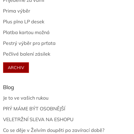
Přijedeme za vámi
Prima výběr
Plus plno LP desek
Platba kartou možná
Pestrý výběr pro prťata
Pečlivé balení zásilek
ARCHIV
Blog
Je to ve vašich rukou
PRÝ MÁME BÝT OSOBNĚJŠÍ
VELETRŽNÍ SLEVA NA ESHOPU
Co se děje v Želvím doupěti po zavírací době?