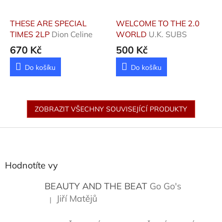
THESE ARE SPECIAL
WELCOME TO THE 2.0
TIMES 2LP
Dion Celine
WORLD
U.K. SUBS
670 Kč
500 Kč
Do košíku
Do košíku
ZOBRAZIT VŠECHNY SOUVISEJÍCÍ PRODUKTY
Z
á
p
a
Hodnotíte vy
t
í
BEAUTY AND THE BEAT
Go Go's
Jiří Matějů
|
Hodnocení produktu je 5 z 5 hvězdiček.