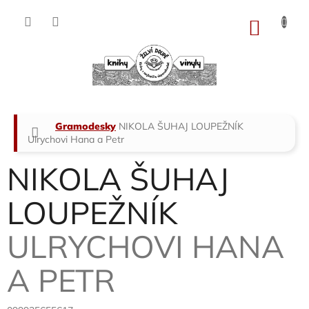
Přejít
na
NÁKU
obsah
KOŠÍK
Domů
Gramodesky
NIKOLA ŠUHAJ LOUPEŽNÍK
Ulrychovi Hana a Petr
NIKOLA ŠUHAJ
LOUPEŽNÍK
ULRYCHOVI HANA
A PETR