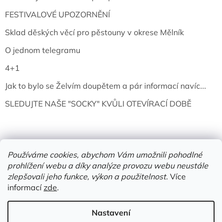
FESTIVALOVÉ UPOZORNĚNÍ
Sklad děských věcí pro pěstouny v okrese Mělník
O jednom telegramu
4+1
Jak to bylo se Želvím doupětem a pár informací navíc...
SLEDUJTE NAŠE "SOCKY" KVŮLI OTEVÍRACÍ DOBĚ
Používáme cookies, abychom Vám umožnili pohodlné
prohlížení webu a díky analýze provozu webu neustále
zlepšovali jeho funkce, výkon a použitelnost.
Více
informací
zde
.
Vytvořil Shoptet
Nastavení