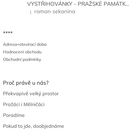
VYSTŘIHOVÁNKY - PRAŽSKÉ PAMÁTKY
K
roman sekanina
|
Hodnocení produktu je 5 z 5 hvězdiček.
****
Adresa+otevírací doba
Hodnocení obchodu
Obchodní podmínky
Proč právě u nás?
Překvapivě velký prostor
Pražáci i Mělničáci
Poradíme
Pokud to jde, doobjednáme