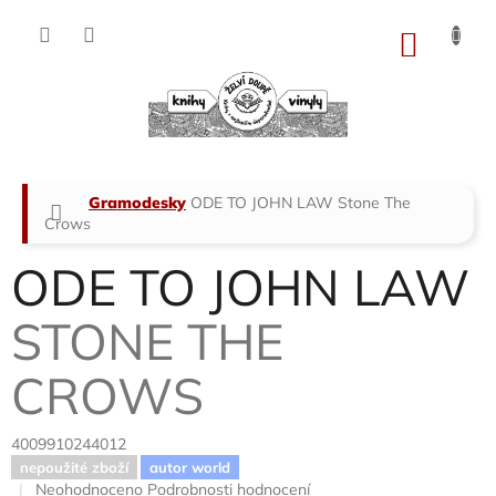
Přejít
na
NÁKU
obsah
KOŠÍK
Domů
Gramodesky
ODE TO JOHN LAW
Stone The
Crows
ODE TO JOHN LAW
STONE THE
CROWS
4009910244012
nepoužité zboží
autor world
Průměrné
Neohodnoceno
Podrobnosti hodnocení