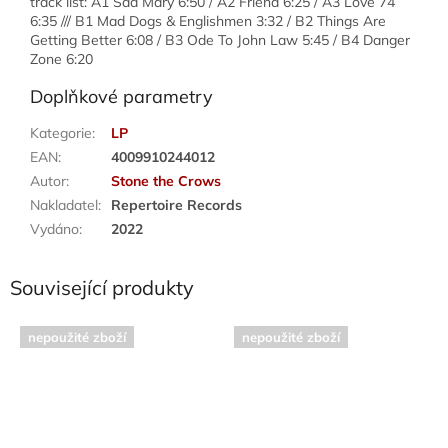
track list: A1 Sad Mary 6:50 / A2 Friend 6:25 / A3 Love 74
6:35 /// B1 Mad Dogs & Englishmen 3:32 / B2 Things Are
Getting Better 6:08 / B3 Ode To John Law 5:45 / B4 Danger
Zone 6:20
Doplňkové parametry
Kategorie
:
LP
EAN
:
4009910244012
Autor
:
Stone the Crows
Nakladatel
:
Repertoire Records
Vydáno
:
2022
Související produkty
nepoužité zboží
nepoužité zboží