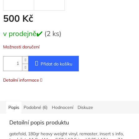
500 Kč
Měrná
v prodejně✔️
(2 ks)
cena:
Možnosti doručení
Přidat do košíku
Detailní informace
Popis
Podobné (6)
Hodnocení
Diskuze
Detailní popis produktu
gatefold, 180gr heavy weight vinyl, remaster, insert s info,