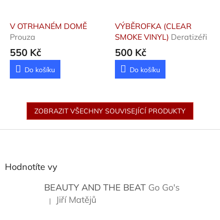
V OTRHANÉM DOMĚ
VÝBĚROFKA (CLEAR
Prouza
SMOKE VINYL)
Deratizéři
550 Kč
500 Kč
Do košíku
Do košíku
ZOBRAZIT VŠECHNY SOUVISEJÍCÍ PRODUKTY
Z
á
p
a
Hodnotíte vy
t
í
BEAUTY AND THE BEAT
Go Go's
Jiří Matějů
|
Hodnocení produktu je 5 z 5 hvězdiček.