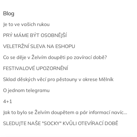
Blog
Je to ve vašich rukou
PRÝ MÁME BÝT OSOBNĚJŠÍ
VELETRŽNÍ SLEVA NA ESHOPU
Co se děje v Želvím doupěti po zavírací době?
FESTIVALOVÉ UPOZORNĚNÍ
Sklad děských věcí pro pěstouny v okrese Mělník
O jednom telegramu
4+1
Jak to bylo se Želvím doupětem a pár informací navíc...
SLEDUJTE NAŠE "SOCKY" KVŮLI OTEVÍRACÍ DOBĚ