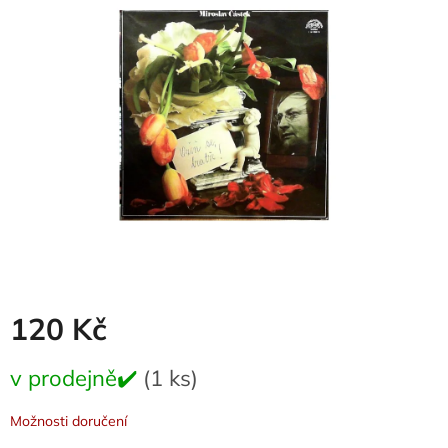
0,0
z
5
hvězdiček.
120 Kč
Měrná
v prodejně✔️
(1 ks)
cena:
Možnosti doručení