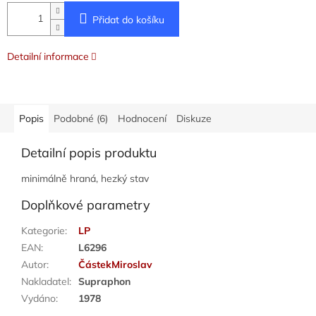
Přidat do košíku
Detailní informace
Popis
Podobné (6)
Hodnocení
Diskuze
Detailní popis produktu
minimálně hraná, hezký stav
Doplňkové parametry
Kategorie
:
LP
EAN
:
L6296
Autor
:
ČástekMiroslav
Nakladatel
:
Supraphon
Vydáno
:
1978