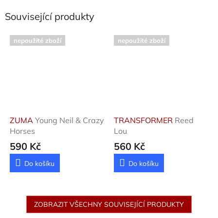
Související produkty
nepoužité zboží
nepoužité zboží
ZUMA
Young Neil & Crazy
TRANSFORMER
Reed
Horses
Lou
590 Kč
560 Kč
Do košíku
Do košíku
ZOBRAZIT VŠECHNY SOUVISEJÍCÍ PRODUKTY