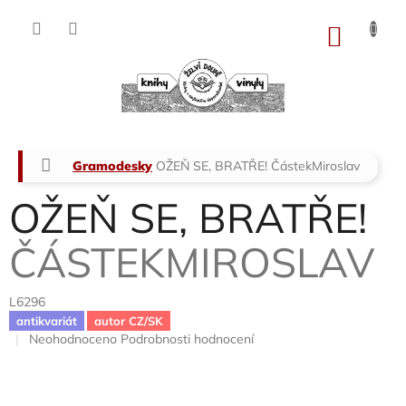
Přejít
na
NÁKU
obsah
KOŠÍK
Domů
Gramodesky
OŽEŇ SE, BRATŘE!
ČástekMiroslav
OŽEŇ SE, BRATŘE!
ČÁSTEKMIROSLAV
L6296
antikvariát
autor CZ/SK
Průměrné
Neohodnoceno
Podrobnosti hodnocení
hodnocení
produktu
je