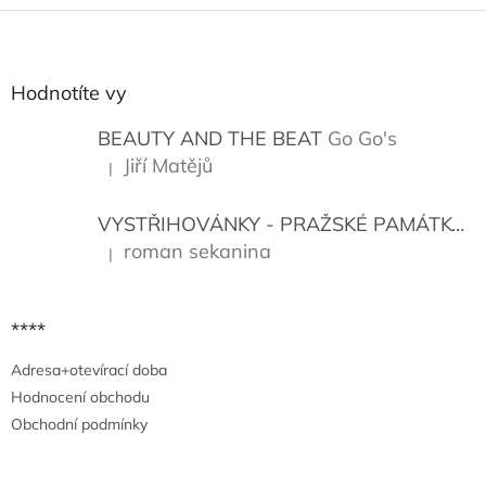
Z
á
p
a
Hodnotíte vy
t
í
BEAUTY AND THE BEAT
Go Go's
Jiří Matějů
|
Hodnocení produktu je 5 z 5 hvězdiček.
VYSTŘIHOVÁNKY - PRAŽSKÉ PAMÁTKY
K
roman sekanina
|
Hodnocení produktu je 5 z 5 hvězdiček.
****
Adresa+otevírací doba
Hodnocení obchodu
Obchodní podmínky