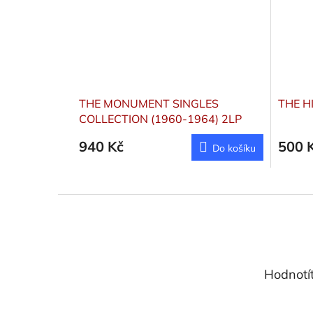
THE MONUMENT SINGLES
THE H
COLLECTION (1960-1964) 2LP
Orbison Roy
940 Kč
500 
Do košíku
Z
á
p
a
t
Hodnotí
í