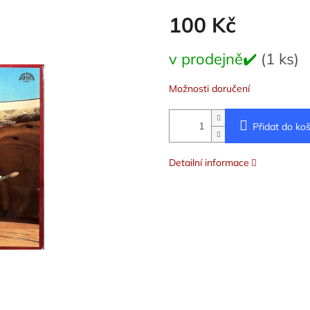
100 Kč
Měrná
v prodejně✔️
(1 ks)
cena:
Možnosti doručení
Přidat do koš
Detailní informace