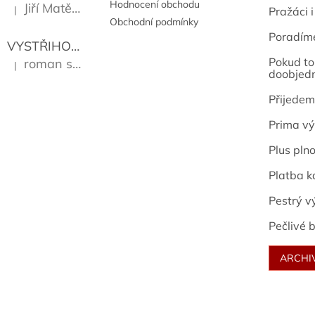
Hodnocení obchodu
Jiří Matějů
|
Pražáci i
Hodnocení produktu je 5 z 5 hvězdiček.
Obchodní podmínky
Poradím
VYSTŘIHOVÁNKY - PRAŽSKÉ PAMÁTKY
Kropáček J
Pokud to 
roman sekanina
|
Hodnocení produktu je 5 z 5 hvězdiček.
doobjed
Přijedem
Prima vý
Plus pln
Platba k
Pestrý v
Pečlivé b
ARCHI