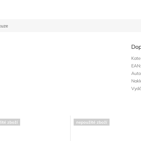
kuze
Dop
Kate
EAN
Auto
Nakl
Vyd
ité zboží
nepoužité zboží