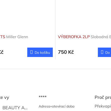
ITS
Miller Glenn
VÝBEROFKA 2LP
Slobodná 
Kč
750 Kč
Do košíku
Do 
te vy
****
Proč pr
Překvapi
Adresa+otevírací doba
BEAUTY AND THE BEAT
Go Go's