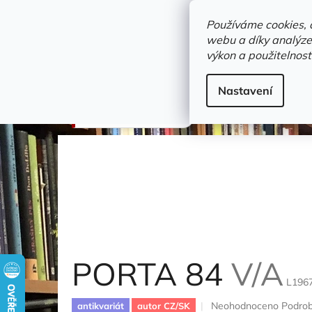
Přejít
objednavka@zelvi-doupe.cz
na
Používáme cookies, 
obsah
webu a díky analýze
Domů
výkon a použitelnost
Adresa+otevírací doba
Novinky
Trvalky a b
Gramodesky
Nastavení
PORTA 84
V/A
PORTA 84
V/A
L196
Průměrné
Neohodnoceno
Podrob
antikvariát
autor CZ/SK