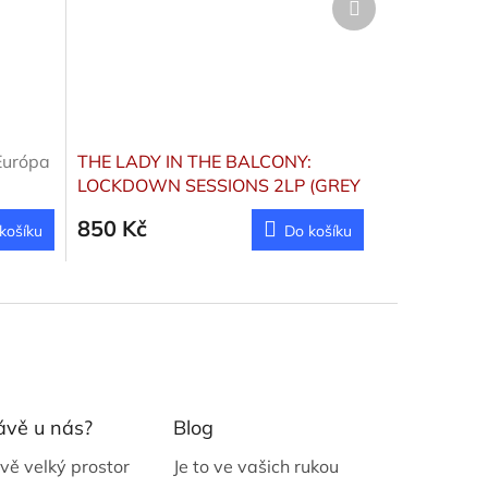
produkt
Európa
THE LADY IN THE BALCONY:
LOCKDOWN SESSIONS 2LP (GREY
VINYL)
Clapton Eric
850 Kč
košíku
Do košíku
ávě u nás?
Blog
vě velký prostor
Je to ve vašich rukou