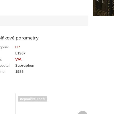
lňkové parametry
gorie
:
LP
:
L1967
r
:
V/A
adatel
:
Supraphon
áno
:
1985
nepoužité zboží
Další