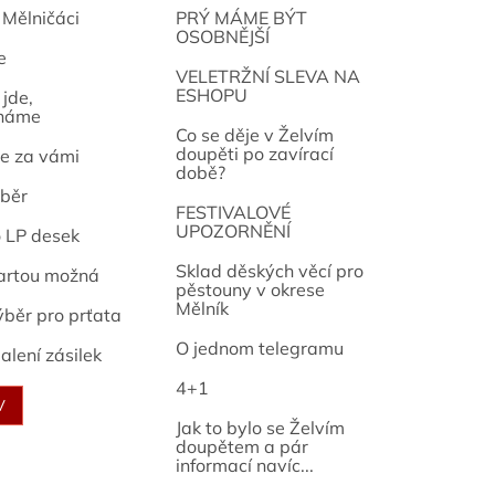
 Mělničáci
PRÝ MÁME BÝT
OSOBNĚJŠÍ
e
osef
VELETRŽNÍ SLEVA NA
ESHOPU
jde,
náme
Co se děje v Želvím
doupěti po zavírací
e za vámi
době?
běr
FESTIVALOVÉ
UPOZORNĚNÍ
o LP desek
Sklad děských věcí pro
artou možná
pěstouny v okrese
Mělník
ýběr pro prťata
O jednom telegramu
alení zásilek
4+1
V
Jak to bylo se Želvím
doupětem a pár
informací navíc...