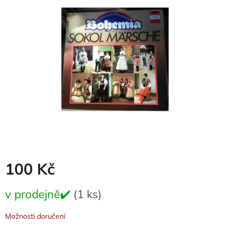
0,0
z
5
hvězdiček.
100 Kč
Měrná
v prodejně✔️
(1 ks)
cena:
Možnosti doručení