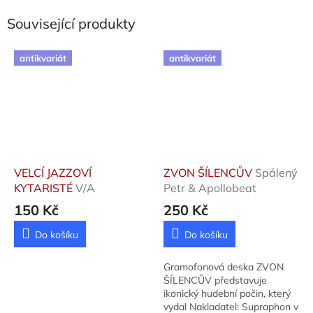
Související produkty
antikvariát
antikvariát
VELCÍ JAZZOVÍ
ZVON ŠÍLENCŮV
Spálený
KYTARISTÉ
V/A
Petr & Apollobeat
150 Kč
250 Kč
Do košíku
Do košíku
Gramofonová deska ZVON
ŠÍLENCŮV představuje
ikonický hudební počin, který
vydal Nakladatel: Supraphon v