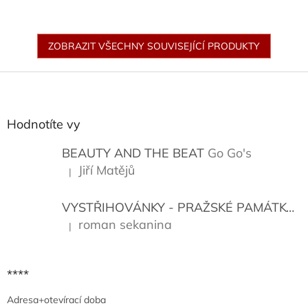
roce Vydáno: 1971. Autorem
nahrávky je Autor: Spálený
Petr & Apollobeat.
ZOBRAZIT VŠECHNY SOUVISEJÍCÍ PRODUKTY
Z
á
p
a
Hodnotíte vy
t
í
BEAUTY AND THE BEAT
Go Go's
Jiří Matějů
|
Hodnocení produktu je 5 z 5 hvězdiček.
VYSTŘIHOVÁNKY - PRAŽSKÉ PAMÁTKY
K
roman sekanina
|
Hodnocení produktu je 5 z 5 hvězdiček.
****
Adresa+otevírací doba