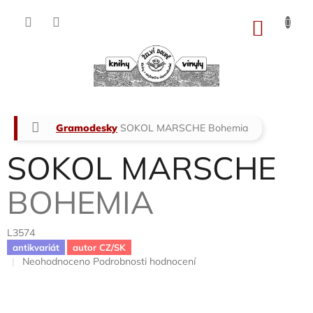
Přejít
na
NÁKU
obsah
KOŠÍK
Domů
Gramodesky
SOKOL MARSCHE
Bohemia
SOKOL MARSCHE
BOHEMIA
L3574
antikvariát
autor CZ/SK
Průměrné
Neohodnoceno
Podrobnosti hodnocení
hodnocení
produktu
je