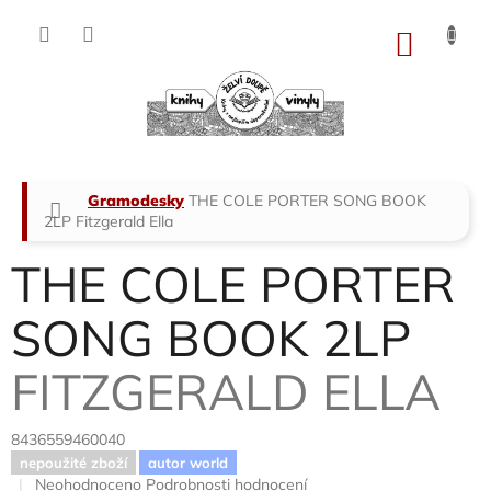
Přejít
na
NÁKU
obsah
KOŠÍK
Domů
Gramodesky
THE COLE PORTER SONG BOOK
2LP
Fitzgerald Ella
THE COLE PORTER
SONG BOOK 2LP
FITZGERALD ELLA
8436559460040
nepoužité zboží
autor world
Průměrné
Neohodnoceno
Podrobnosti hodnocení