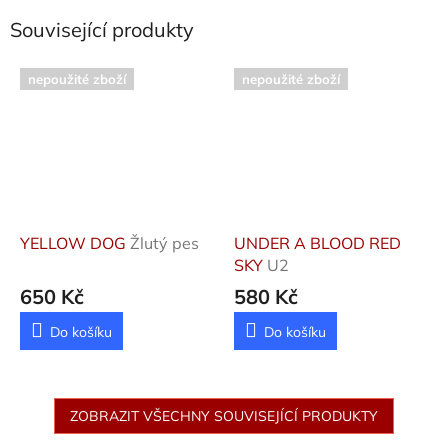
Související produkty
nepoužité zboží
nepoužité zboží
YELLOW DOG
Žlutý pes
UNDER A BLOOD RED
SKY
U2
650 Kč
580 Kč
Do košíku
Do košíku
ZOBRAZIT VŠECHNY SOUVISEJÍCÍ PRODUKTY