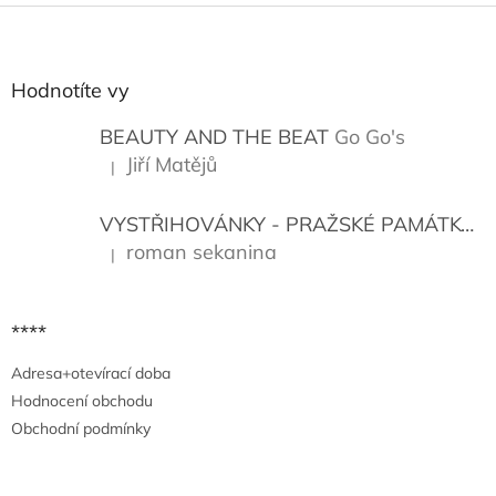
Z
á
p
a
Hodnotíte vy
t
í
BEAUTY AND THE BEAT
Go Go's
Jiří Matějů
|
Hodnocení produktu je 5 z 5 hvězdiček.
VYSTŘIHOVÁNKY - PRAŽSKÉ PAMÁTKY
K
roman sekanina
|
Hodnocení produktu je 5 z 5 hvězdiček.
****
Adresa+otevírací doba
Hodnocení obchodu
Obchodní podmínky