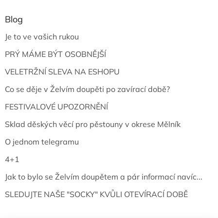
Blog
Je to ve vašich rukou
PRÝ MÁME BÝT OSOBNĚJŠÍ
VELETRŽNÍ SLEVA NA ESHOPU
Co se děje v Želvím doupěti po zavírací době?
FESTIVALOVÉ UPOZORNĚNÍ
Sklad děských věcí pro pěstouny v okrese Mělník
O jednom telegramu
4+1
Jak to bylo se Želvím doupětem a pár informací navíc...
SLEDUJTE NAŠE "SOCKY" KVŮLI OTEVÍRACÍ DOBĚ