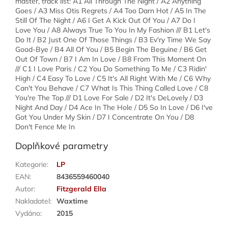
master, track list: A1 All Through The Night / A2 Anything
Goes / A3 Miss Otis Regrets / A4 Too Darn Hot / A5 In The
Still Of The Night / A6 I Get A Kick Out Of You / A7 Do I
Love You / A8 Always True To You In My Fashion /// B1 Let's
Do It / B2 Just One Of Those Things / B3 Ev'ry Time We Say
Good-Bye / B4 All Of You / B5 Begin The Beguine / B6 Get
Out Of Town / B7 I Am In Love / B8 From This Moment On
/// C1 I Love Paris / C2 You Do Something To Me / C3 Ridin'
High / C4 Easy To Love / C5 It's All Right With Me / C6 Why
Can't You Behave / C7 What Is This Thing Called Love / C8
You're The Top /// D1 Love For Sale / D2 It's DeLovely / D3
Night And Day / D4 Ace In The Hole / D5 So In Love / D6 I've
Got You Under My Skin / D7 I Concentrate On You / D8
Don't Fence Me In
Doplňkové parametry
Kategorie
:
LP
EAN
:
8436559460040
Autor
:
Fitzgerald Ella
Nakladatel
:
Waxtime
Vydáno
:
2015