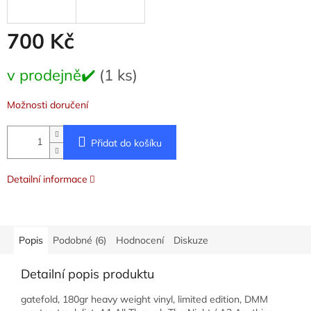
700 Kč
Měrná
v prodejně✔️
(1 ks)
cena:
Možnosti doručení
Přidat do košíku
Detailní informace
Popis
Podobné (6)
Hodnocení
Diskuze
Detailní popis produktu
gatefold, 180gr heavy weight vinyl, limited edition, DMM