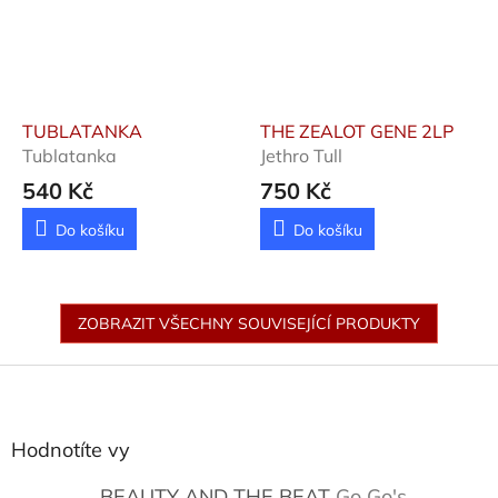
TUBLATANKA
THE ZEALOT GENE 2LP
Tublatanka
Jethro Tull
540 Kč
750 Kč
Do košíku
Do košíku
ZOBRAZIT VŠECHNY SOUVISEJÍCÍ PRODUKTY
Z
á
p
a
Hodnotíte vy
t
í
BEAUTY AND THE BEAT
Go Go's