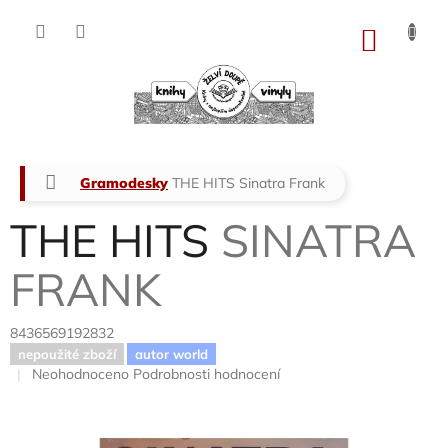
Přejít
na
NÁKU
obsah
KOŠÍK
Domů
Gramodesky
THE HITS
Sinatra Frank
THE HITS
SINATRA
FRANK
8436569192832
nepoužité zboží
autor world
Průměrné
Neohodnoceno
Podrobnosti hodnocení
hodnocení
produktu
je