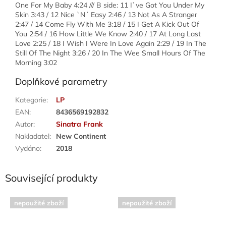
One For My Baby 4:24 /// B side: 11 I`ve Got You Under My
Skin 3:43 / 12 Nice `N´ Easy 2:46 / 13 Not As A Stranger
2:47 / 14 Come Fly With Me 3:18 / 15 I Get A Kick Out Of
You 2:54 / 16 How Little We Know 2:40 / 17 At Long Last
Love 2:25 / 18 I Wish I Were In Love Again 2:29 / 19 In The
Still Of The Night 3:26 / 20 In The Wee Small Hours Of The
Morning 3:02
Doplňkové parametry
Kategorie
:
LP
EAN
:
8436569192832
Autor
:
Sinatra Frank
Nakladatel
:
New Continent
Vydáno
:
2018
Související produkty
nepoužité zboží
nepoužité zboží