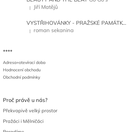
Jiří Matějů
|
Hodnocení produktu je 5 z 5 hvězdiček.
VYSTŘIHOVÁNKY - PRAŽSKÉ PAMÁTKY
K
roman sekanina
|
Hodnocení produktu je 5 z 5 hvězdiček.
****
Adresa+otevírací doba
Hodnocení obchodu
Obchodní podmínky
Proč právě u nás?
Překvapivě velký prostor
Pražáci i Mělničáci
Poradíme