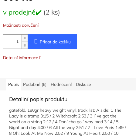
Měrná
v prodejně✔️
(2 ks)
cena:
Možnosti doručení
Přidat do košíku
Detailní informace
Popis
Podobné (6)
Hodnocení
Diskuze
Detailní popis produktu
gatefold, 180gr heavy weight vinyl, track list: A side: 1 The
Lady is a tramp 3:15 / 2 Witchcraft 2:53 / 3 I`ve got the
world on a string 2:12 / 4 Don`cha go `way mad 3:14 / 5
Night and day 4:00 / 6 All the way 2:51 / 7 I Love Paris 1:49 /
8 Oh! Look At Me Now 2:52 / 9 Young At Heart 2:50 / 10