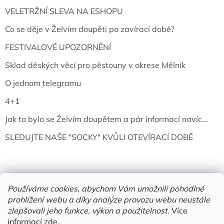
VELETRŽNÍ SLEVA NA ESHOPU
Co se děje v Želvím doupěti po zavírací době?
FESTIVALOVÉ UPOZORNĚNÍ
Sklad děských věcí pro pěstouny v okrese Mělník
O jednom telegramu
4+1
Jak to bylo se Želvím doupětem a pár informací navíc...
SLEDUJTE NAŠE "SOCKY" KVŮLI OTEVÍRACÍ DOBĚ
Používáme cookies, abychom Vám umožnili pohodlné
prohlížení webu a díky analýze provozu webu neustále
zlepšovali jeho funkce, výkon a použitelnost.
Více
informací
zde
.