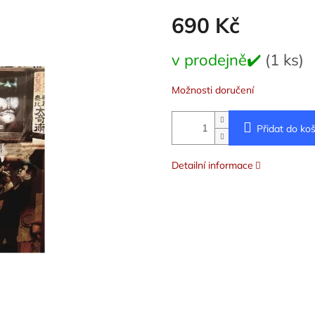
690 Kč
Měrná
v prodejně✔️
(1 ks)
cena:
Možnosti doručení
Přidat do koš
Detailní informace