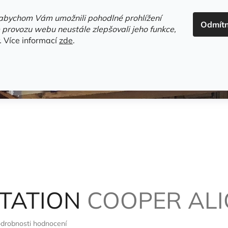
ADRESA+OTEVÍRACÍ DOBA
HODNOCENÍ OBCHODU
OBC
abychom Vám umožnili pohodlné prohlížení
Odmít
HLEDAT
 provozu webu neustále zlepšovali jeho funkce,
.
Více informací
zde
.
estsellery
Gramodesky
Detektivky
Knihy o Mělníku a 
PTATION
COOPER ALI
drobnosti hodnocení