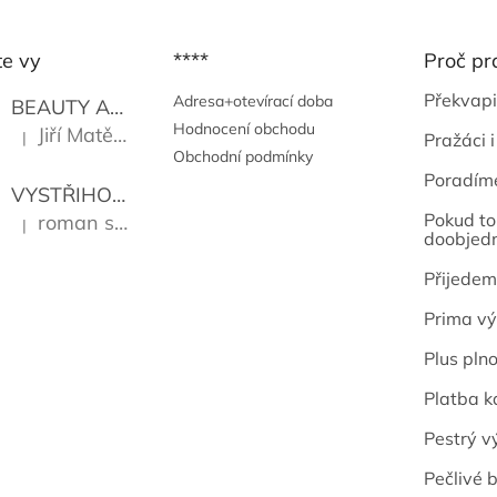
te vy
****
Proč pr
Překvapi
Adresa+otevírací doba
BEAUTY AND THE BEAT
Go Go's
Hodnocení obchodu
Jiří Matějů
|
Pražáci i
Hodnocení produktu je 5 z 5 hvězdiček.
Obchodní podmínky
Poradím
VYSTŘIHOVÁNKY - PRAŽSKÉ PAMÁTKY
Kropáček J
Pokud to 
roman sekanina
|
Hodnocení produktu je 5 z 5 hvězdiček.
doobjed
Přijedem
Prima vý
Plus pln
Platba k
Pestrý v
Pečlivé b