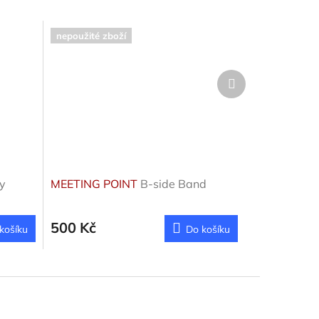
nepoužité zboží
Další
produkt
y
MEETING POINT
B-side Band
500 Kč
košíku
Do košíku