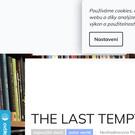
Přejít
objednavka@zelvi-doupe.cz
na
Používáme cookies, 
obsah
webu a díky analýze
Domů
výkon a použitelnost
Adresa+otevírací doba
Novinky
Trvalky a b
Gramodesky
Nastavení
THE LAST TEMPTATION
Cooper Alice
THE LAST TEM
Průměrné
Neohodnoceno
Po
nepoužité zboží
autor world