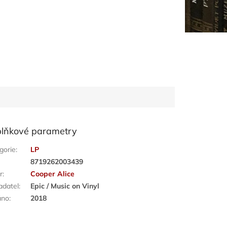
lňkové parametry
gorie
:
LP
:
8719262003439
r
:
Cooper Alice
adatel
:
Epic / Music on Vinyl
áno
:
2018