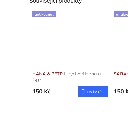
Související produkty
antikvariát
antikv
HANA & PETR
Ulrychovi Hana a
SARA
Petr
150 Kč
150 
Do košíku
Z
á
p