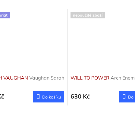
ariát
nepoužité zboží
H VAUGHAN
Vaughan Sarah
WILL TO POWER
Arch Enem
Kč
630 Kč
Do košíku
Do 