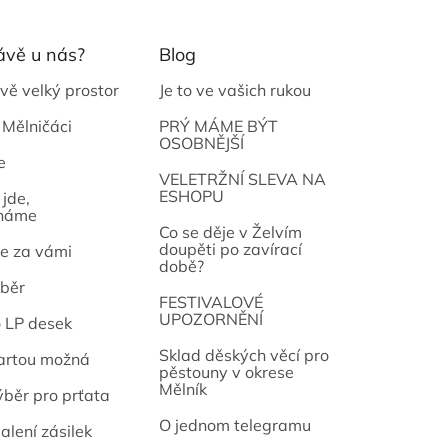
ávě u nás?
Blog
vě velký prostor
Je to ve vašich rukou
 Mělničáci
PRÝ MÁME BÝT
OSOBNĚJŠÍ
e
osef
VELETRŽNÍ SLEVA NA
ESHOPU
jde,
náme
Co se děje v Želvím
doupěti po zavírací
e za vámi
době?
běr
FESTIVALOVÉ
UPOZORNĚNÍ
o LP desek
Sklad děských věcí pro
artou možná
pěstouny v okrese
Mělník
ýběr pro prťata
O jednom telegramu
alení zásilek