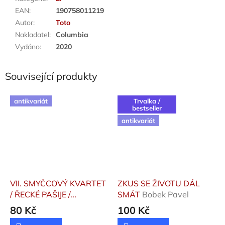
EAN
:
190758011219
Autor
:
Toto
Nakladatel
:
Columbia
Vydáno
:
2020
Související produkty
antikvariát
Trvalka /
bestseller
antikvariát
VII. SMYČCOVÝ KVARTET
ZKUS SE ŽIVOTU DÁL
/ ŘECKÉ PAŠIJE /
SMÁT
Bobek Pavel
ARIADNA (SCÉNY)
80 Kč
100 Kč
Martinů Bohuslav