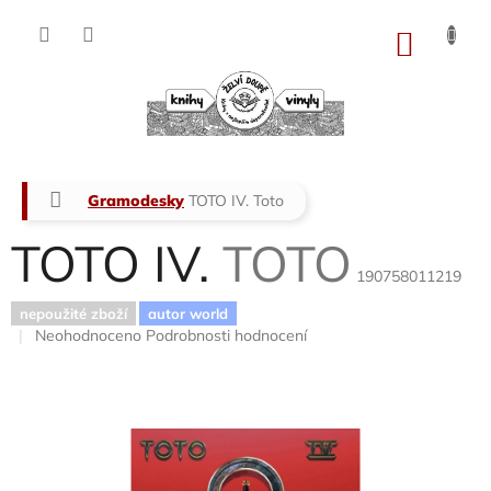
Přejít
na
NÁKU
obsah
KOŠÍK
Domů
Gramodesky
TOTO IV.
Toto
TOTO IV.
TOTO
190758011219
nepoužité zboží
autor world
Průměrné
Neohodnoceno
Podrobnosti hodnocení
hodnocení
produktu
je
0,0
z
5
hvězdiček.