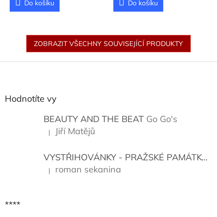
Do košíku
Do košíku
ZOBRAZIT VŠECHNY SOUVISEJÍCÍ PRODUKTY
Z
á
p
a
Hodnotíte vy
t
í
BEAUTY AND THE BEAT
Go Go's
Jiří Matějů
|
Hodnocení produktu je 5 z 5 hvězdiček.
VYSTŘIHOVÁNKY - PRAŽSKÉ PAMÁTKY
K
roman sekanina
|
Hodnocení produktu je 5 z 5 hvězdiček.
****