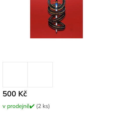
500 Kč
Měrná
v prodejně✔️
(2 ks)
cena: