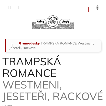
Přejít
na
NÁKU
obsah
KOŠÍK
Domů
Gramodesky
TRAMPSKÁ ROMANCE
Westmeni,
Jeseteři, Rackové
TRAMPSKÁ
ROMANCE
WESTMENI,
JESETEŘI, RACKOVÉ