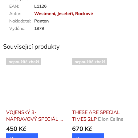
EAN
:
L1126
Autor
:
Westmeni, Jeseteři, Rackové
Nakladatel
:
Panton
Vydáno
:
1979
Související produkty
nepoužité zboží
nepoužité zboží
VOJENSKÝ 3-
THESE ARE SPECIAL
NÁPRAVOVÝ SPECIÁL
Do
TIMES 2LP
Dion Celine
řady!
450 Kč
670 Kč