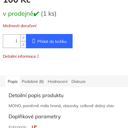
Měrná
v prodejně✔️
(1 ks)
cena:
Možnosti doručení
Přidat do košíku
Detailní informace
Popis
Podobné (6)
Hodnocení
Diskuze
Detailní popis produktu
MONO, poměrně málo hraná, vlasovky, celkově dobrý stav
Doplňkové parametry
Kategorie
:
LP