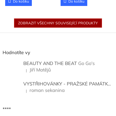
Do košíku
Do košíku
ZOBRAZIT VŠECHNY SOUVISEJÍCÍ PRODUKTY
Z
á
p
a
Hodnotíte vy
t
í
BEAUTY AND THE BEAT
Go Go's
Jiří Matějů
|
Hodnocení produktu je 5 z 5 hvězdiček.
VYSTŘIHOVÁNKY - PRAŽSKÉ PAMÁTKY
K
roman sekanina
|
Hodnocení produktu je 5 z 5 hvězdiček.
****