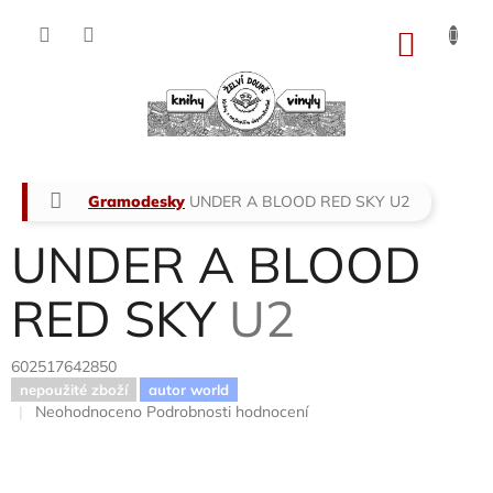
Přejít
na
NÁKU
obsah
KOŠÍK
Domů
Gramodesky
UNDER A BLOOD RED SKY
U2
UNDER A BLOOD
RED SKY
U2
602517642850
nepoužité zboží
autor world
Průměrné
Neohodnoceno
Podrobnosti hodnocení
hodnocení
produktu
je