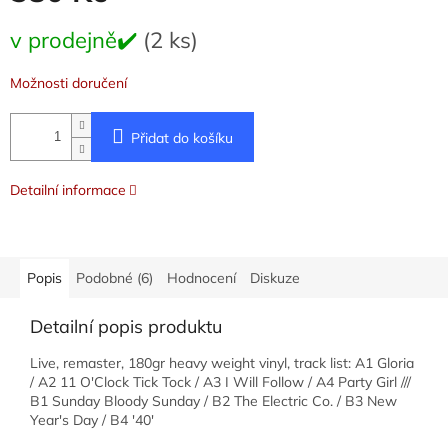
Měrná
v prodejně✔️
(2 ks)
cena:
Možnosti doručení
Přidat do košíku
Detailní informace
Popis
Podobné (6)
Hodnocení
Diskuze
Detailní popis produktu
Live, remaster, 180gr heavy weight vinyl, track list: A1 Gloria
/ A2 11 O'Clock Tick Tock / A3 I Will Follow / A4 Party Girl ///
B1 Sunday Bloody Sunday / B2 The Electric Co. / B3 New
Year's Day / B4 '40'