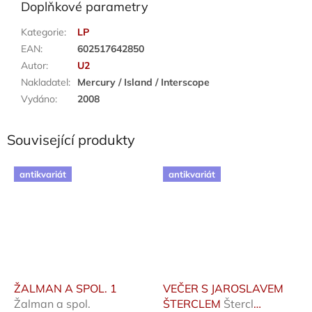
Doplňkové parametry
Kategorie
:
LP
EAN
:
602517642850
Autor
:
U2
Nakladatel
:
Mercury / Island / Interscope
Vydáno
:
2008
Související produkty
antikvariát
antikvariát
ŽALMAN A SPOL. 1
VEČER S JAROSLAVEM
Žalman a spol.
ŠTERCLEM
Štercl