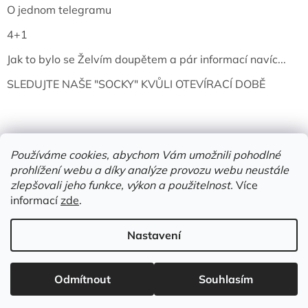
O jednom telegramu
4+1
Jak to bylo se Želvím doupětem a pár informací navíc...
SLEDUJTE NAŠE "SOCKY" KVŮLI OTEVÍRACÍ DOBĚ
Používáme cookies, abychom Vám umožnili pohodlné
prohlížení webu a díky analýze provozu webu neustále
zlepšovali jeho funkce, výkon a použitelnost.
Více
informací
zde
.
Vytvořil Shoptet
Nastavení
Copyright 2026
Želví doupě | knihy & vinyly | Mělník
. Všechna
Odmítnout
Souhlasím
práva vyhrazena.
Upravit nastavení cookies