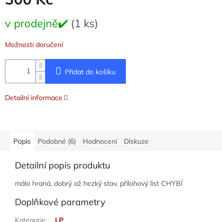
Měrná
v prodejně✔️
(1 ks)
cena:
Možnosti doručení
Přidat do košíku
Detailní informace
Popis
Podobné (6)
Hodnocení
Diskuze
Detailní popis produktu
málo hraná, dobrý až hezký stav, přílohový list CHYBÍ
Doplňkové parametry
Kategorie
:
LP