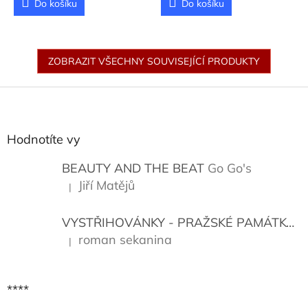
Do košíku
Do košíku
ZOBRAZIT VŠECHNY SOUVISEJÍCÍ PRODUKTY
Z
á
p
a
Hodnotíte vy
t
í
BEAUTY AND THE BEAT
Go Go's
Jiří Matějů
|
Hodnocení produktu je 5 z 5 hvězdiček.
VYSTŘIHOVÁNKY - PRAŽSKÉ PAMÁTKY
K
roman sekanina
|
Hodnocení produktu je 5 z 5 hvězdiček.
****