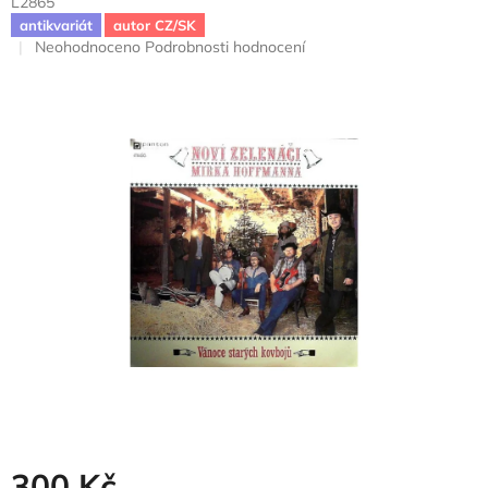
L2865
antikvariát
autor CZ/SK
Průměrné
Neohodnoceno
Podrobnosti hodnocení
hodnocení
produktu
je
0,0
z
5
hvězdiček.
300 Kč