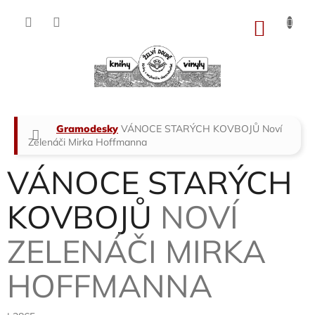
Přejít
na
NÁKU
obsah
KOŠÍK
Domů
Gramodesky
VÁNOCE STARÝCH KOVBOJŮ
Noví
Zelenáči Mirka Hoffmanna
VÁNOCE STARÝCH
KOVBOJŮ
NOVÍ
ZELENÁČI MIRKA
HOFFMANNA