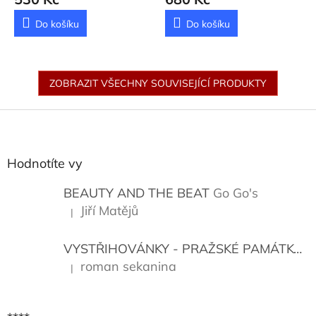
Do košíku
Do košíku
ZOBRAZIT VŠECHNY SOUVISEJÍCÍ PRODUKTY
Z
á
p
a
Hodnotíte vy
t
í
BEAUTY AND THE BEAT
Go Go's
Jiří Matějů
|
Hodnocení produktu je 5 z 5 hvězdiček.
VYSTŘIHOVÁNKY - PRAŽSKÉ PAMÁTKY
K
roman sekanina
|
Hodnocení produktu je 5 z 5 hvězdiček.