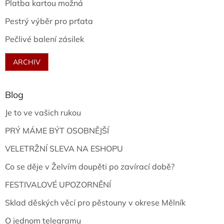
Platba kartou možná
Pestrý výběr pro prťata
Pečlivé balení zásilek
ARCHIV
Blog
Je to ve vašich rukou
PRÝ MÁME BÝT OSOBNĚJŠÍ
VELETRŽNÍ SLEVA NA ESHOPU
Co se děje v Želvím doupěti po zavírací době?
FESTIVALOVÉ UPOZORNĚNÍ
Sklad děských věcí pro pěstouny v okrese Mělník
O jednom telegramu