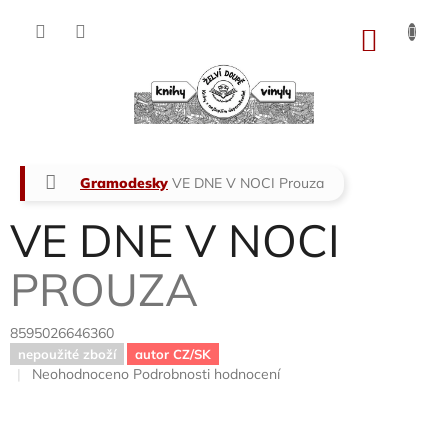
Přejít
na
NÁKU
obsah
KOŠÍK
Domů
Gramodesky
VE DNE V NOCI
Prouza
VE DNE V NOCI
PROUZA
8595026646360
nepoužité zboží
autor CZ/SK
Průměrné
Neohodnoceno
Podrobnosti hodnocení
hodnocení
produktu
je