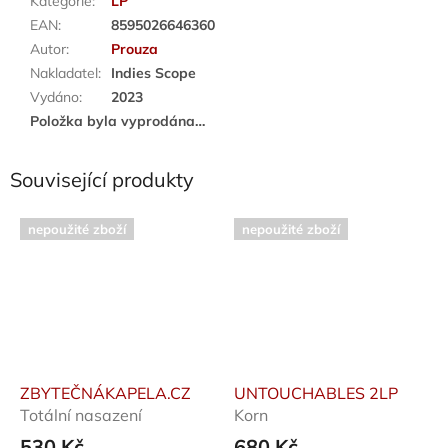
Kategorie
:
LP
EAN
:
8595026646360
Autor
:
Prouza
Nakladatel
:
Indies Scope
Vydáno
:
2023
Položka byla vyprodána…
Související produkty
nepoužité zboží
nepoužité zboží
ZBYTEČNÁKAPELA.CZ
UNTOUCHABLES 2LP
Totální nasazení
Korn
530 Kč
680 Kč