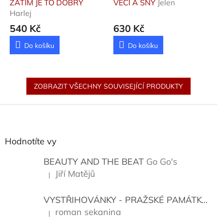
ZATÍM JE TO DOBRÝ
VĚCI A SNY
Jelen
Harlej
540 Kč
630 Kč
Do košíku
Do košíku
ZOBRAZIT VŠECHNY SOUVISEJÍCÍ PRODUKTY
Z
á
p
a
Hodnotíte vy
t
í
BEAUTY AND THE BEAT
Go Go's
Jiří Matějů
|
Hodnocení produktu je 5 z 5 hvězdiček.
VYSTŘIHOVÁNKY - PRAŽSKÉ PAMÁTKY
K
roman sekanina
|
Hodnocení produktu je 5 z 5 hvězdiček.