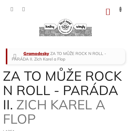
Přejít
na
NÁKU
obsah
KOŠÍK
Domů
Gramodesky
ZA TO MŮŽE ROCK N ROLL -
PARÁDA II.
Zich Karel a Flop
ZA TO MŮŽE ROCK
N ROLL - PARÁDA
II.
ZICH KAREL A
FLOP