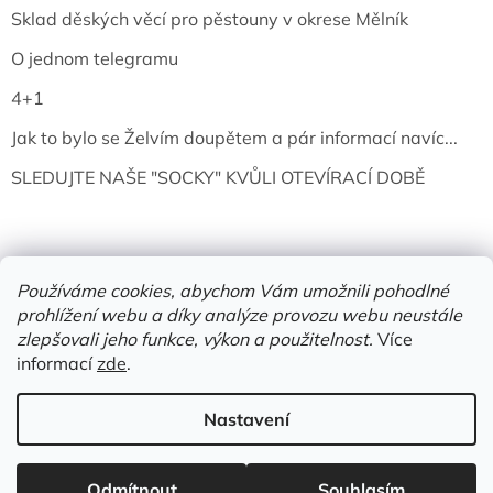
Sklad děských věcí pro pěstouny v okrese Mělník
O jednom telegramu
4+1
Jak to bylo se Želvím doupětem a pár informací navíc...
SLEDUJTE NAŠE "SOCKY" KVŮLI OTEVÍRACÍ DOBĚ
Používáme cookies, abychom Vám umožnili pohodlné
prohlížení webu a díky analýze provozu webu neustále
zlepšovali jeho funkce, výkon a použitelnost.
Více
informací
zde
.
Vytvořil Shoptet
Nastavení
Copyright 2026
Želví doupě | knihy & vinyly | Mělník
. Všechna
Odmítnout
Souhlasím
práva vyhrazena.
Upravit nastavení cookies