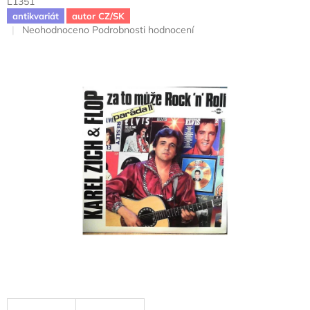
L1351
antikvariát
autor CZ/SK
Průměrné
Neohodnoceno
Podrobnosti hodnocení
hodnocení
produktu
je
0,0
z
5
hvězdiček.