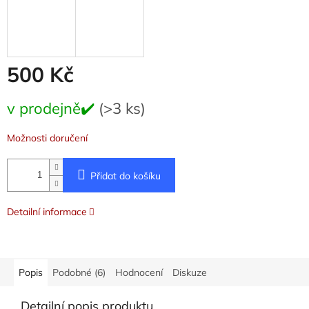
500 Kč
Měrná
v prodejně✔️
(>3 ks)
cena:
Možnosti doručení
Přidat do košíku
Detailní informace
Popis
Podobné (6)
Hodnocení
Diskuze
Detailní popis produktu