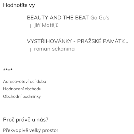
a
Hodnotíte vy
t
í
BEAUTY AND THE BEAT
Go Go's
Jiří Matějů
|
Hodnocení produktu je 5 z 5 hvězdiček.
VYSTŘIHOVÁNKY - PRAŽSKÉ PAMÁTKY
K
roman sekanina
|
Hodnocení produktu je 5 z 5 hvězdiček.
****
Adresa+otevírací doba
Hodnocení obchodu
Obchodní podmínky
Proč právě u nás?
Překvapivě velký prostor