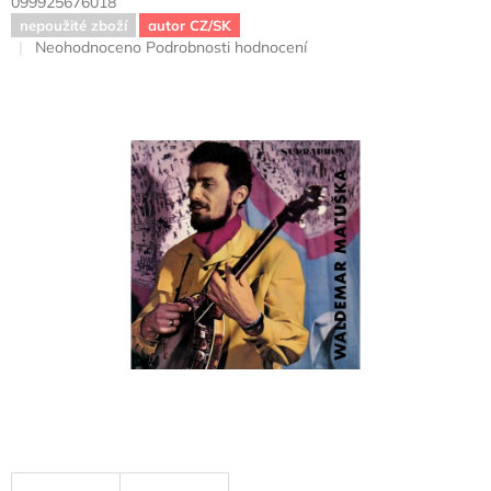
099925676018
nepoužité zboží
autor CZ/SK
Průměrné
Neohodnoceno
Podrobnosti hodnocení
hodnocení
produktu
je
0,0
z
5
hvězdiček.