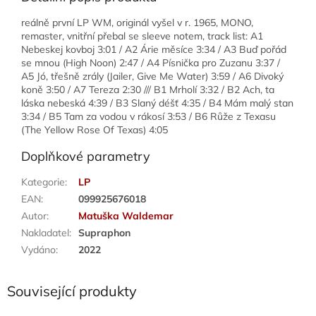
reálně první LP WM, originál vyšel v r. 1965, MONO,
remaster, vnitřní přebal se sleeve notem, track list: A1
Nebeskej kovboj 3:01 / A2 Árie měsíce 3:34 / A3 Buď pořád
se mnou (High Noon) 2:47 / A4 Písnička pro Zuzanu 3:37 /
A5 Jó, třešně zrály (Jailer, Give Me Water) 3:59 / A6 Divoký
koně 3:50 / A7 Tereza 2:30 /// B1 Mrholí 3:32 / B2 Ach, ta
láska nebeská 4:39 / B3 Slaný déšť 4:35 / B4 Mám malý stan
3:34 / B5 Tam za vodou v rákosí 3:53 / B6 Růže z Texasu
(The Yellow Rose Of Texas) 4:05
Doplňkové parametry
Kategorie
:
LP
EAN
:
099925676018
Autor
:
Matuška Waldemar
Nakladatel
:
Supraphon
Vydáno
:
2022
Související produkty