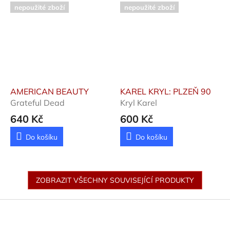
nepoužité zboží
nepoužité zboží
AMERICAN BEAUTY
KAREL KRYL: PLZEŇ 90
Grateful Dead
Kryl Karel
640 Kč
600 Kč
Do košíku
Do košíku
ZOBRAZIT VŠECHNY SOUVISEJÍCÍ PRODUKTY
Z
á
p