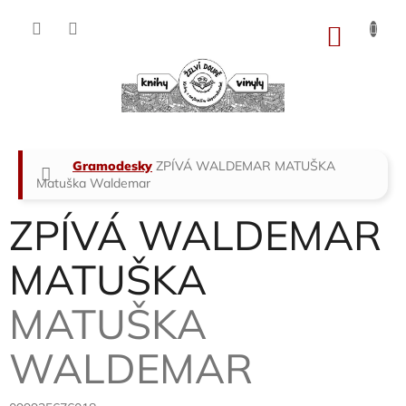
Přejít
na
NÁKU
obsah
KOŠÍK
Domů
Gramodesky
ZPÍVÁ WALDEMAR MATUŠKA
Matuška Waldemar
ZPÍVÁ WALDEMAR
MATUŠKA
MATUŠKA
WALDEMAR