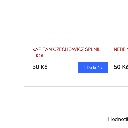
KAPITÁN CZECHOWICZ SPLNIL
NEBE 
ÚKOL
50 Kč
50 K
Do košíku
Z
á
p
a
t
Hodnotí
í