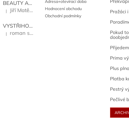
Překvapi
Adresa+otevírací doba
BEAUTY AND THE BEAT
Go Go's
Hodnocení obchodu
Jiří Matějů
|
Pražáci i
Hodnocení produktu je 5 z 5 hvězdiček.
Obchodní podmínky
Poradím
VYSTŘIHOVÁNKY - PRAŽSKÉ PAMÁTKY
Kropáček J
Pokud to 
roman sekanina
|
Hodnocení produktu je 5 z 5 hvězdiček.
doobjed
Přijedem
Prima vý
Plus pln
Platba k
Pestrý v
Pečlivé b
ARCHI