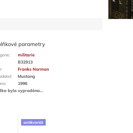
lňkové parametry
gorie
:
militarie
:
B32913
r
:
Franks Norman
adatel
:
Mustang
áno
:
1996
žka byla vyprodána…
antikvariát