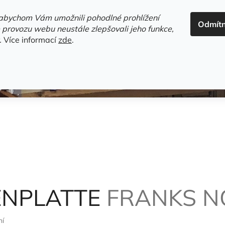
ADRESA+OTEVÍRACÍ DOBA
HODNOCENÍ OBCHODU
OBC
abychom Vám umožnili pohodlné prohlížení
Odmít
HLEDAT
 provozu webu neustále zlepšovali jeho funkce,
.
Více informací
zde
.
estsellery
Gramodesky
Detektivky
Knihy o Mělníku a 
ENPLATTE
FRANKS 
ní