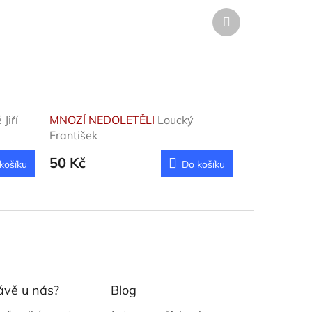
Další
produkt
Jiří
MNOZÍ NEDOLETĚLI
Loucký
František
50 Kč
košíku
Do košíku
ávě u nás?
Blog