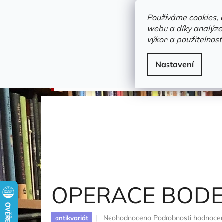
Přejít
objednavka@zelvi-doupe.cz
na
Používáme cookies, 
obsah
webu a díky analýze
Domů
výkon a použitelnost
Adresa+otevírací doba
Novinky
Trvalky a b
militarie
Nastavení
OPERACE BODENPLATTE
Franks Norman
OPERACE BOD
Průměrné
Neohodnoceno
Podrobnosti hodnoce
antikvariát