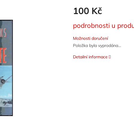
100 Kč
Měrná
podrobnosti u produ
cena:
Možnosti doručení
Položka byla vyprodána…
Detailní informace