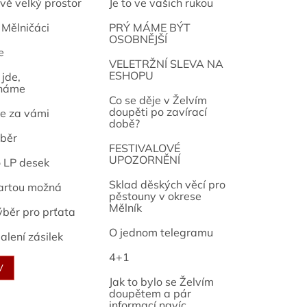
vě velký prostor
Je to ve vašich rukou
 Mělničáci
PRÝ MÁME BÝT
OSOBNĚJŠÍ
e
osef
VELETRŽNÍ SLEVA NA
ESHOPU
jde,
náme
Co se děje v Želvím
doupěti po zavírací
e za vámi
době?
běr
FESTIVALOVÉ
UPOZORNĚNÍ
o LP desek
Sklad děských věcí pro
artou možná
pěstouny v okrese
Mělník
ýběr pro prťata
O jednom telegramu
alení zásilek
4+1
V
Jak to bylo se Želvím
doupětem a pár
informací navíc...