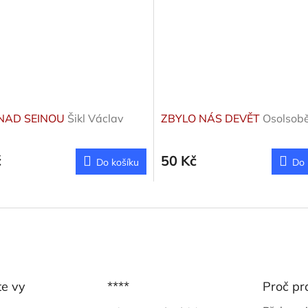
NAD SEINOU
Šikl Václav
ZBYLO NÁS DEVĚT
Osolsobě 
č
50 Kč
Do košíku
Do 
te vy
****
Proč pr