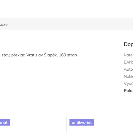
kuze
Dop
stav, překlad Vratislav Šlapák, 160 stran
Kate
EAN
Auto
Nakl
Vyd
Polo
ariát
antikvariát