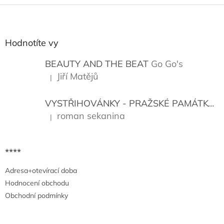
Z
á
p
a
Hodnotíte vy
t
í
BEAUTY AND THE BEAT
Go Go's
Jiří Matějů
|
Hodnocení produktu je 5 z 5 hvězdiček.
VYSTŘIHOVÁNKY - PRAŽSKÉ PAMÁTKY
K
roman sekanina
|
Hodnocení produktu je 5 z 5 hvězdiček.
****
Adresa+otevírací doba
Hodnocení obchodu
Obchodní podmínky