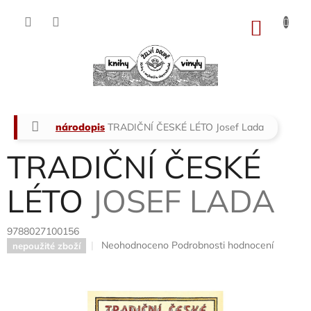
Přejít
na
NÁKU
obsah
KOŠÍK
Domů
národopis
TRADIČNÍ ČESKÉ LÉTO
Josef Lada
TRADIČNÍ ČESKÉ
LÉTO
JOSEF LADA
9788027100156
Průměrné
Neohodnoceno
Podrobnosti hodnocení
nepoužité zboží
hodnocení
produktu
je
0,0
z