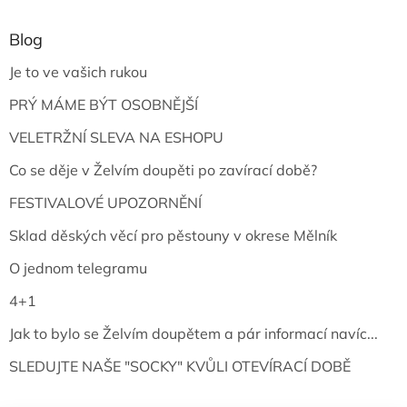
Blog
Je to ve vašich rukou
PRÝ MÁME BÝT OSOBNĚJŠÍ
VELETRŽNÍ SLEVA NA ESHOPU
Co se děje v Želvím doupěti po zavírací době?
FESTIVALOVÉ UPOZORNĚNÍ
Sklad děských věcí pro pěstouny v okrese Mělník
O jednom telegramu
4+1
Jak to bylo se Želvím doupětem a pár informací navíc...
SLEDUJTE NAŠE "SOCKY" KVŮLI OTEVÍRACÍ DOBĚ