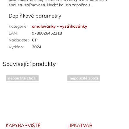
spoustu zajímavostí. Nechť kouzla započnou…
Doplňkové parametry
Kategorie
:
omalovánky - vystřihovánky
EAN
:
9788026452218
Nakladatel
:
CP
Vydáno
:
2024
Související produkty
nepoužité zboží
nepoužité zboží
KAPYBARVIŠTĚ
LIPKATVAR