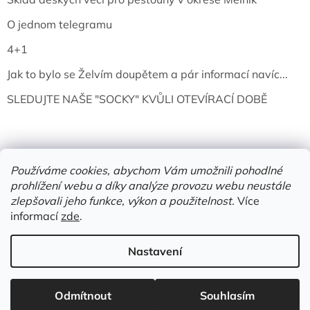
O jednom telegramu
4+1
Jak to bylo se Želvím doupětem a pár informací navíc...
SLEDUJTE NAŠE "SOCKY" KVŮLI OTEVÍRACÍ DOBĚ
Používáme cookies, abychom Vám umožnili pohodlné
prohlížení webu a díky analýze provozu webu neustále
zlepšovali jeho funkce, výkon a použitelnost.
Více
informací
zde
.
Vytvořil Shoptet
Nastavení
Copyright 2026
Želví doupě | knihy & vinyly | Mělník
. Všechna
Odmítnout
Souhlasím
práva vyhrazena.
Upravit nastavení cookies