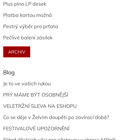
Plus plno LP desek
Platba kartou možná
Pestrý výběr pro prťata
Pečlivé balení zásilek
ARCHIV
Blog
Je to ve vašich rukou
PRÝ MÁME BÝT OSOBNĚJŠÍ
VELETRŽNÍ SLEVA NA ESHOPU
Co se děje v Želvím doupěti po zavírací době?
FESTIVALOVÉ UPOZORNĚNÍ
Sklad děských věcí pro pěstouny v okrese Mělník