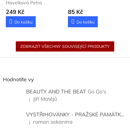
Havelková Petra
249 Kč
85 Kč
Do košíku
Do košíku
ZOBRAZIT VŠECHNY SOUVISEJÍCÍ PRODUKTY
Z
á
p
a
Hodnotíte vy
t
í
BEAUTY AND THE BEAT
Go Go's
Jiří Matějů
|
Hodnocení produktu je 5 z 5 hvězdiček.
VYSTŘIHOVÁNKY - PRAŽSKÉ PAMÁTKY
K
roman sekanina
|
Hodnocení produktu je 5 z 5 hvězdiček.