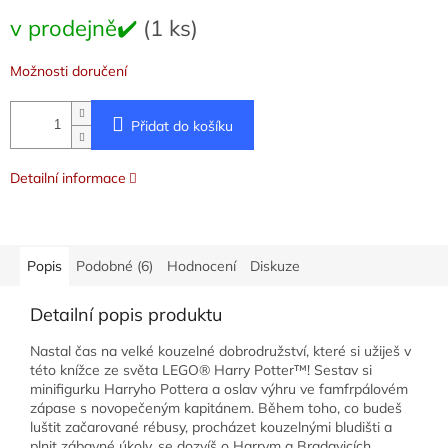
Měrná
v prodejně✔️
(1 ks)
cena:
Možnosti doručení
Přidat do košíku
Detailní informace
Popis
Podobné (6)
Hodnocení
Diskuze
Detailní popis produktu
Nastal čas na velké kouzelné dobrodružství, které si užiješ v
této knížce ze světa LEGO® Harry Potter™! Sestav si
minifigurku Harryho Pottera a oslav výhru ve famfrpálovém
zápase s novopečeným kapitánem. Během toho, co budeš
luštit začarované rébusy, procházet kouzelnými bludišti a
plnit zábavné úkoly, se dozvíš o Harrym a Bradavicích