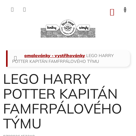
Přejít
na
NÁKU
obsah
KOŠÍK
Domů
omalovánky - vystřihovánky
LEGO HARRY
POTTER KAPITÁN FAMFRPÁLOVÉHO TÝMU
LEGO HARRY
POTTER KAPITÁN
FAMFRPÁLOVÉHO
TÝMU