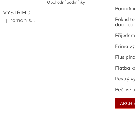
Obchodní podmínky
Poradím
VYSTŘIHOVÁNKY - PRAŽSKÉ PAMÁTKY
Kropáček J
Pokud to 
roman sekanina
|
Hodnocení produktu je 5 z 5 hvězdiček.
doobjed
Přijedem
Prima vý
Plus pln
Platba k
Pestrý v
Pečlivé b
ARCHI