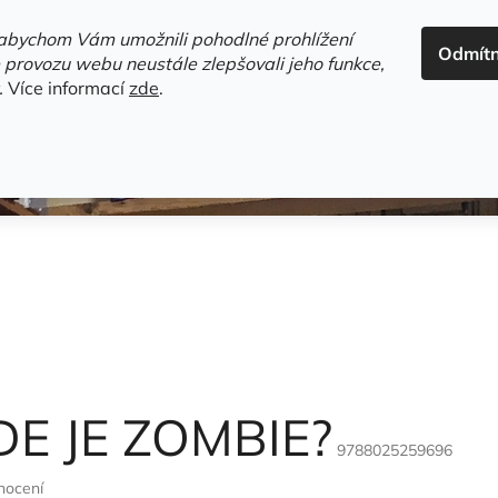
ADRESA+OTEVÍRACÍ DOBA
HODNOCENÍ OBCHODU
OBC
abychom Vám umožnili pohodlné prohlížení
Odmít
HLEDAT
 provozu webu neustále zlepšovali jeho funkce,
.
Více informací
zde
.
estsellery
Gramodesky
Detektivky
Knihy o Mělníku a 
DE JE ZOMBIE?
9788025259696
nocení