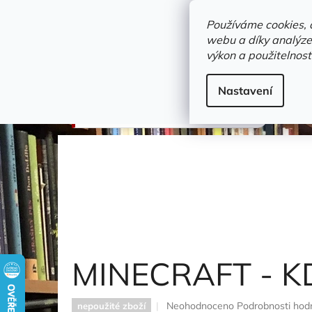
Přejít
objednavka@zelvi-doupe.cz
na
Používáme cookies, 
obsah
webu a díky analýze
Domů
výkon a použitelnost
Adresa+otevírací doba
Novinky
Trvalky a b
omalovánky - vystřihovánky
Nastavení
MINECRAFT - KDE JE ZOMBIE?
MINECRAFT - K
Průměrné
Neohodnoceno
Podrobnosti hod
nepoužité zboží