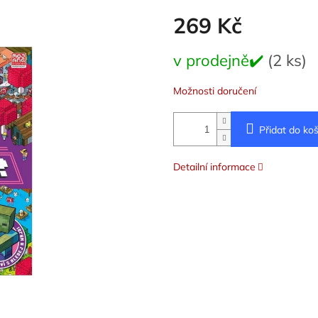
269 Kč
Měrná
v prodejně✔️
(2 ks)
cena:
Možnosti doručení
Přidat do koš
Detailní informace