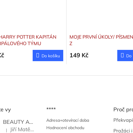
HARRY POTTER KAPITÁN
MOJE PRVNÍ ÚKOLY/ PÍSME
RPÁLOVÉHO TÝMU
Z
Kč
149 Kč
Do košíku
Do 
te vy
****
Proč pr
Překvapi
Adresa+otevírací doba
BEAUTY AND THE BEAT
Go Go's
Hodnocení obchodu
Jiří Matějů
|
Pražáci i
Hodnocení produktu je 5 z 5 hvězdiček.