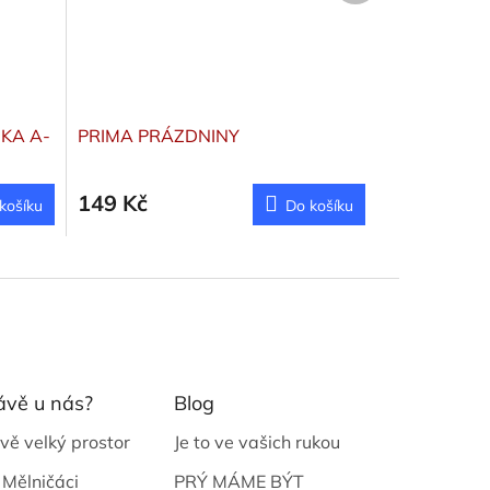
NKA A-
PRIMA PRÁZDNINY
149 Kč
košíku
Do košíku
ávě u nás?
Blog
vě velký prostor
Je to ve vašich rukou
 Mělničáci
PRÝ MÁME BÝT