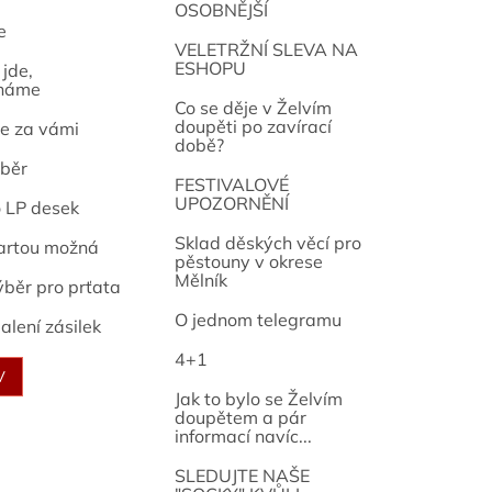
OSOBNĚJŠÍ
e
osef
VELETRŽNÍ SLEVA NA
ESHOPU
jde,
náme
Co se děje v Želvím
doupěti po zavírací
e za vámi
době?
běr
FESTIVALOVÉ
UPOZORNĚNÍ
o LP desek
Sklad děských věcí pro
artou možná
pěstouny v okrese
Mělník
ýběr pro prťata
O jednom telegramu
alení zásilek
4+1
V
Jak to bylo se Želvím
doupětem a pár
informací navíc...
SLEDUJTE NAŠE