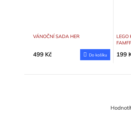
VÁNOČNÍ SADA HER
LEGO 
FAMF
499 Kč
199 
Do košíku
Z
á
p
a
t
Hodnotí
í