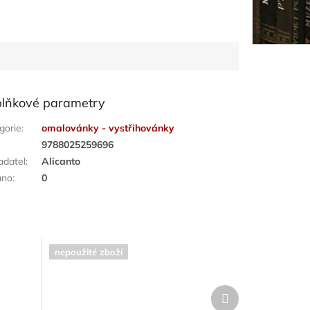
lňkové parametry
gorie
:
omalovánky - vystřihovánky
:
9788025259696
adatel
:
Alicanto
áno
:
0
nepoužité zboží
Další
produkt