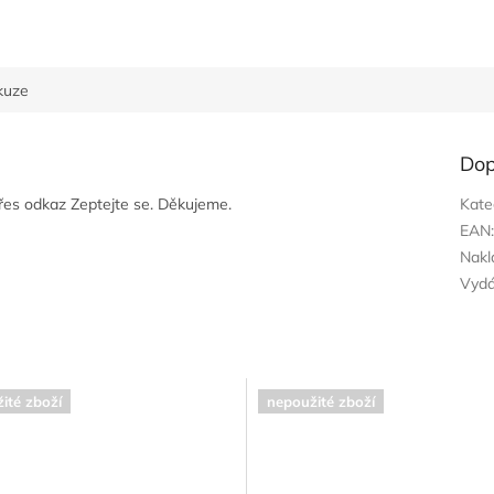
kuze
Dop
přes odkaz Zeptejte se. Děkujeme.
Kate
EAN
Nakl
Vyd
ité zboží
nepoužité zboží