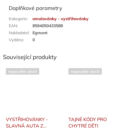
Doplňkové parametry
Kategorie
:
omalovánky - vystřihovánky
EAN
:
8594050433588
Nakladatel
:
Egmont
Vydáno
:
0
Související produkty
nepoužité zboží
nepoužité zboží
VYSTŘIHOVÁNKY -
TAJNÉ KÓDY PRO
SLAVNÁ AUTA Z
CHYTRÉ DĚTI