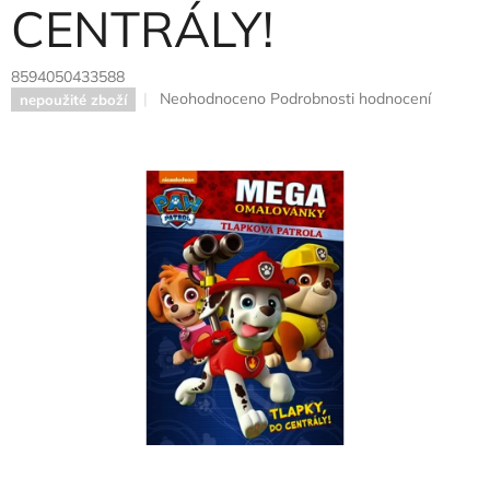
CENTRÁLY!
8594050433588
Průměrné
Neohodnoceno
Podrobnosti hodnocení
nepoužité zboží
hodnocení
produktu
je
0,0
z
5
hvězdiček.