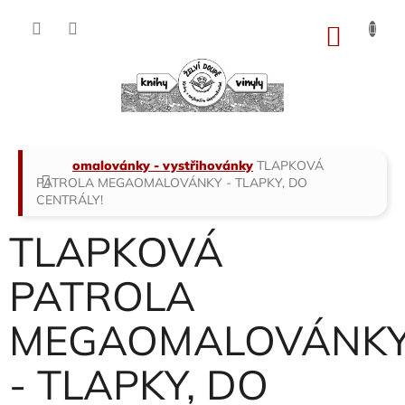
Přejít
na
NÁKU
obsah
KOŠÍK
Domů
omalovánky - vystřihovánky
TLAPKOVÁ
PATROLA MEGAOMALOVÁNKY - TLAPKY, DO
CENTRÁLY!
TLAPKOVÁ
PATROLA
MEGAOMALOVÁNK
- TLAPKY, DO