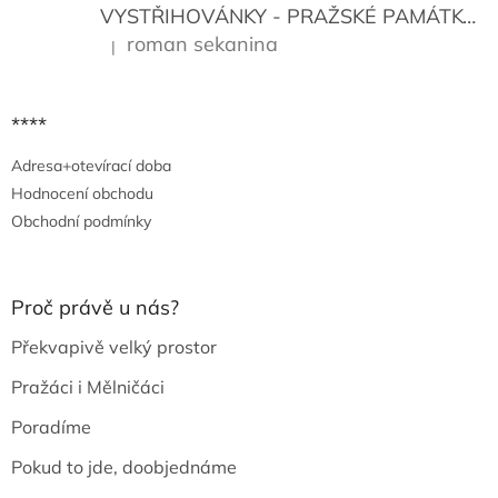
VYSTŘIHOVÁNKY - PRAŽSKÉ PAMÁTKY
K
roman sekanina
|
Hodnocení produktu je 5 z 5 hvězdiček.
****
Adresa+otevírací doba
Hodnocení obchodu
Obchodní podmínky
Proč právě u nás?
Překvapivě velký prostor
Pražáci i Mělničáci
Poradíme
Pokud to jde, doobjednáme