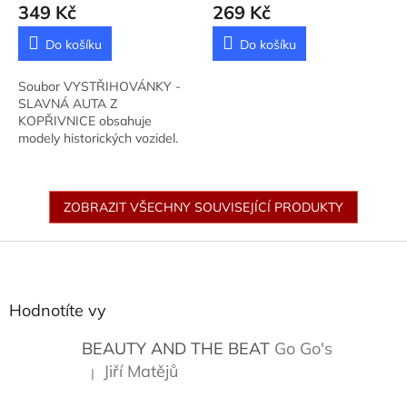
KOPŘIVNICE
Kropáček
349 Kč
269 Kč
Josef
Do košíku
Do košíku
Soubor VYSTŘIHOVÁNKY -
SLAVNÁ AUTA Z
KOPŘIVNICE obsahuje
modely historických vozidel.
Nakladatel: Albatros, Autor:
Kropáček Josef, Vydáno:
2023.
ZOBRAZIT VŠECHNY SOUVISEJÍCÍ PRODUKTY
Z
á
p
a
Hodnotíte vy
t
í
BEAUTY AND THE BEAT
Go Go's
Jiří Matějů
|
Hodnocení produktu je 5 z 5 hvězdiček.