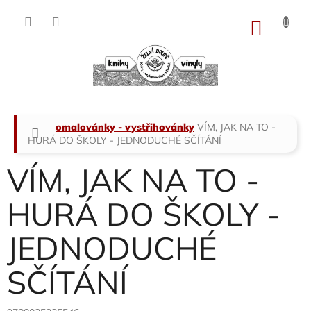
Přejít
na
NÁKU
obsah
KOŠÍK
Domů
omalovánky - vystřihovánky
VÍM, JAK NA TO -
HURÁ DO ŠKOLY - JEDNODUCHÉ SČÍTÁNÍ
VÍM, JAK NA TO -
HURÁ DO ŠKOLY -
JEDNODUCHÉ
SČÍTÁNÍ