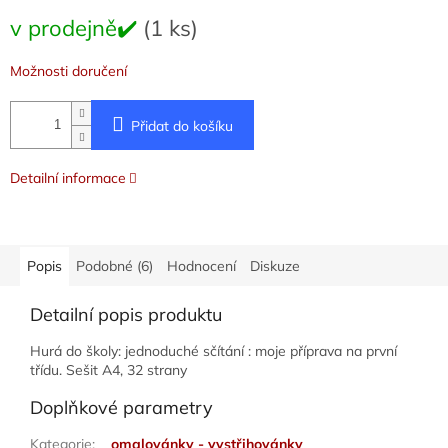
Měrná
v prodejně✔️
(1 ks)
cena:
Možnosti doručení
Přidat do košíku
Detailní informace
Popis
Podobné (6)
Hodnocení
Diskuze
Detailní popis produktu
Hurá do školy: jednoduché sčítání : moje příprava na první
třídu. Sešit A4, 32 strany
Doplňkové parametry
Kategorie
:
omalovánky - vystřihovánky