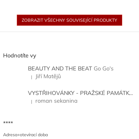
ZOBRAZIT VŠECHNY SOUVISEJÍCÍ PRODUKTY
Z
á
p
a
Hodnotíte vy
t
í
BEAUTY AND THE BEAT
Go Go's
Jiří Matějů
|
Hodnocení produktu je 5 z 5 hvězdiček.
VYSTŘIHOVÁNKY - PRAŽSKÉ PAMÁTKY
K
roman sekanina
|
Hodnocení produktu je 5 z 5 hvězdiček.
****
Adresa+otevírací doba