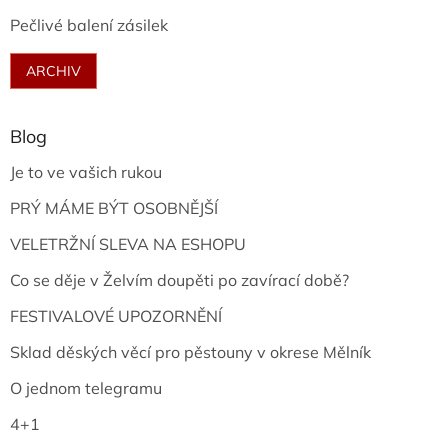
Pečlivé balení zásilek
ARCHIV
Blog
Je to ve vašich rukou
PRÝ MÁME BÝT OSOBNĚJŠÍ
VELETRŽNÍ SLEVA NA ESHOPU
Co se děje v Želvím doupěti po zavírací době?
FESTIVALOVÉ UPOZORNĚNÍ
Sklad děských věcí pro pěstouny v okrese Mělník
O jednom telegramu
4+1