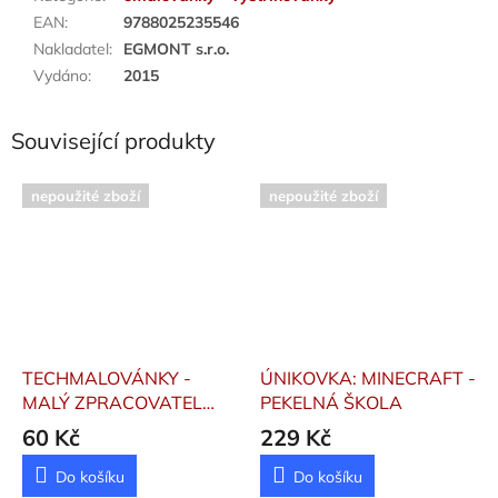
EAN
:
9788025235546
Nakladatel
:
EGMONT s.r.o.
Vydáno
:
2015
Související produkty
nepoužité zboží
nepoužité zboží
TECHMALOVÁNKY -
ÚNIKOVKA: MINECRAFT -
MALÝ ZPRACOVATEL
PEKELNÁ ŠKOLA
ODPADŮ
60 Kč
229 Kč
Do košíku
Do košíku